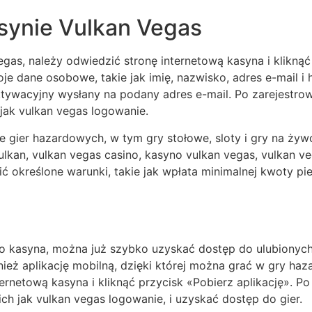
asynie Vulkan Vegas
as, należy odwiedzić stronę internetową kasyna i kliknąć 
oje dane osobowe, takie jak imię, nazwisko, adres e-mail i 
aktywacyjny wysłany na podany adres e-mail. Po zarejestr
jak vulkan vegas logowanie.
e gier hazardowych, w tym gry stołowe, sloty i gry na żyw
ulkan, vulkan vegas casino, kasyno vulkan vegas, vulkan ve
ić określone warunki, takie jak wpłata minimalnej kwoty pi
o kasyna, można już szybko uzyskać dostęp do ulubionych g
ież aplikację mobilną, dzięki której można grać w gry h
ternetową kasyna i kliknąć przycisk «Pobierz aplikację». P
h jak vulkan vegas logowanie, i uzyskać dostęp do gier.