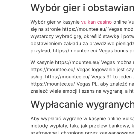
Wybór gier i obstawia
Wybór gier w kasynie
vulkan casino
online Vu
się na stronie https://mountee.eu/ Vegas możn
wystarczy wybrać grę, określić stawkę i pot
obstawieniem zakładu za prawdziwe pieniądz
przykład, https://mountee.eu/ Vegas bonus p
W kasynie https://mountee.eu/ Vegas można r
https://mountee.eu/ Vegas logowanie jest szyb
usług. https://mountee.eu/ Vegas 91 to jeden
https://mountee.eu/ Vegas PL, aby znaleźć na
znaleźć wiele emocji i szans na wygraną, a h
Wypłacanie wygranych 
Aby wypłacić wygrane w kasynie online Vulka
metodę wypłaty, taką jak przelew bankowy, k
szyfrowane i chronione przez zaawansowane