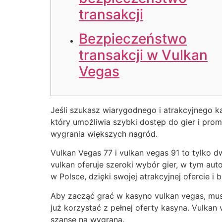
transakcji
Bezpieczeństwo
transakcji w Vulkan
Vegas
Jeśli szukasz wiarygodnego i atrakcyjnego 
który umożliwia szybki dostęp do gier i prom
wygrania większych nagród.
Vulkan Vegas 77 i vulkan vegas 91 to tylko 
vulkan oferuje szeroki wybór gier, w tym auto
w Polsce, dzięki swojej atrakcyjnej ofercie i 
Aby zacząć grać w kasyno vulkan vegas, musis
już korzystać z pełnej oferty kasyna. Vulkan
szansę na wygraną.