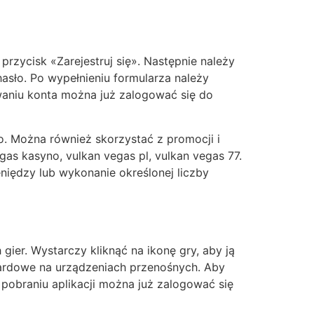
przycisk «Zarejestruj się». Następnie należy
hasło. Po wypełnieniu formularza należy
owaniu konta można już zalogować się do
o. Można również skorzystać z promocji i
gas kasyno, vulkan vegas pl, vulkan vegas 77.
eniędzy lub wykonanie określonej liczby
ier. Wystarczy kliknąć na ikonę gry, aby ją
azardowe na urządzeniach przenośnych. Aby
o pobraniu aplikacji można już zalogować się