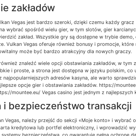
nie zakładów
lkan Vegas jest bardzo szeroki, dzięki czemu każdy gracz
a wybrać spośród wielu gier, w tym slotów, gier karcianych
wierdzić zakład. Wszystkie gry są dostępne w trybie demo
e. Vulkan Vegas oferuje również bonusy i promocje, któr
owitalny może być bardzo atrakcyjny dla nowych graczy.
ównież znaleźć wiele opcji obstawiania zakładów, w tym 
kie i proste, a strona jest dostępna w języku polskim, co 
 z najpopularniejszych adresów kasyna, ale warto sprawdzi
jlepsze opcje gier i obstawiania zakładów. https://mounte
ttps://mountee.eu/ Vegas casino jest jednym z najlepszych 
i bezpieczeństwo transakcji
n Vegas, należy przejść do sekcji «Moje konto» i wybrać 
arta kredytowa lub portfel elektroniczny, i wprowadzić w
 systemy bezpieczeństwa, co gwarantuje pełną ochronę d