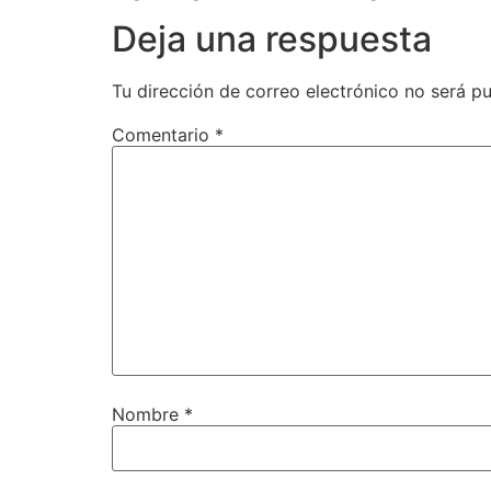
Deja una respuesta
Tu dirección de correo electrónico no será pu
Comentario
*
Nombre
*