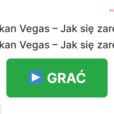
In
kan Vegas – Jak się zar
kan Vegas – Jak się zar
GRAĆ