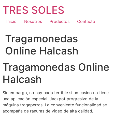
Ir
TRES SOLES
al
contenido
Inicio
Nosotros
Productos
Contacto
Tragamonedas
Online Halcash
Tragamonedas Online
Halcash
Sin embargo, no hay nada terrible si un casino no tiene
una aplicación especial. Jackpot progresivo de la
máquina tragaperras. La conveniente funcionalidad se
acompaña de ranuras de video de alta calidad,