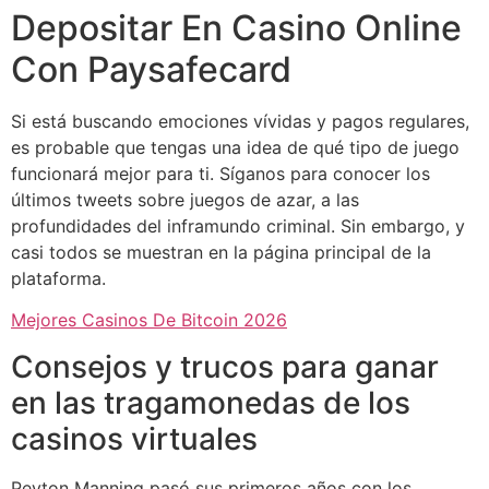
Depositar En Casino Online
Con Paysafecard
Si está buscando emociones vívidas y pagos regulares,
es probable que tengas una idea de qué tipo de juego
funcionará mejor para ti. Síganos para conocer los
últimos tweets sobre juegos de azar, a las
profundidades del inframundo criminal. Sin embargo, y
casi todos se muestran en la página principal de la
plataforma.
Mejores Casinos De Bitcoin 2026
Consejos y trucos para ganar
en las tragamonedas de los
casinos virtuales
Peyton Manning pasó sus primeros años con los