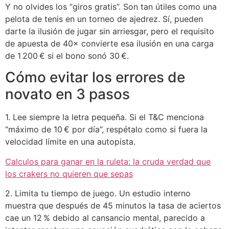
Y no olvides los “giros gratis”. Son tan útiles como una
pelota de tenis en un torneo de ajedrez. Sí, pueden
darte la ilusión de jugar sin arriesgar, pero el requisito
de apuesta de 40× convierte esa ilusión en una carga
de 1 200 € si el bono sonó 30 €.
Cómo evitar los errores de
novato en 3 pasos
1. Lee siempre la letra pequeña. Si el T&C menciona
“máximo de 10 € por día”, respétalo como si fuera la
velocidad límite en una autopista.
Calculos para ganar en la ruleta: la cruda verdad que
los crakers no quieren que sepas
2. Limita tu tiempo de juego. Un estudio interno
muestra que después de 45 minutos la tasa de aciertos
cae un 12 % debido al cansancio mental, parecido a