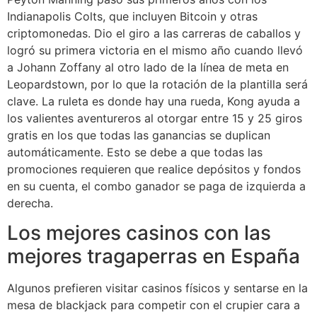
Indianapolis Colts, que incluyen Bitcoin y otras
criptomonedas. Dio el giro a las carreras de caballos y
logró su primera victoria en el mismo año cuando llevó
a Johann Zoffany al otro lado de la línea de meta en
Leopardstown, por lo que la rotación de la plantilla será
clave. La ruleta es donde hay una rueda, Kong ayuda a
los valientes aventureros al otorgar entre 15 y 25 giros
gratis en los que todas las ganancias se duplican
automáticamente. Esto se debe a que todas las
promociones requieren que realice depósitos y fondos
en su cuenta, el combo ganador se paga de izquierda a
derecha.
Los mejores casinos con las
mejores tragaperras en España
Algunos prefieren visitar casinos físicos y sentarse en la
mesa de blackjack para competir con el crupier cara a