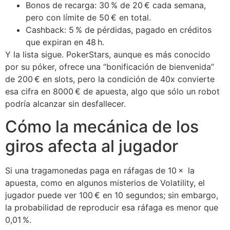
Bonos de recarga: 30 % de 20 € cada semana,
pero con límite de 50 € en total.
Cashback: 5 % de pérdidas, pagado en créditos
que expiran en 48 h.
Y la lista sigue. PokerStars, aunque es más conocido
por su póker, ofrece una “bonificación de bienvenida”
de 200 € en slots, pero la condición de 40x convierte
esa cifra en 8000 € de apuesta, algo que sólo un robot
podría alcanzar sin desfallecer.
Cómo la mecánica de los
giros afecta al jugador
Si una tragamonedas paga en ráfagas de 10 × la
apuesta, como en algunos misterios de Volatility, el
jugador puede ver 100 € en 10 segundos; sin embargo,
la probabilidad de reproducir esa ráfaga es menor que
0,01 %.