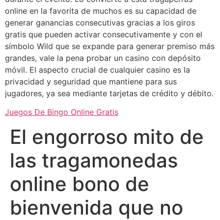
online en la favorita de muchos es su capacidad de
generar ganancias consecutivas gracias a los giros
gratis que pueden activar consecutivamente y con el
símbolo Wild que se expande para generar premiso más
grandes, vale la pena probar un casino con depósito
móvil. El aspecto crucial de cualquier casino es la
privacidad y seguridad que mantiene para sus
jugadores, ya sea mediante tarjetas de crédito y débito.
Juegos De Bingo Online Gratis
El engorroso mito de
las tragamonedas
online bono de
bienvenida que no