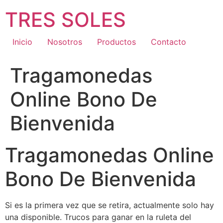
Ir
TRES SOLES
al
contenido
Inicio
Nosotros
Productos
Contacto
Tragamonedas
Online Bono De
Bienvenida
Tragamonedas Online
Bono De Bienvenida
Si es la primera vez que se retira, actualmente solo hay
una disponible. Trucos para ganar en la ruleta del