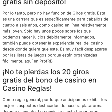
gratis sin depósito!
Por lo tanto, pero no hay función de Giros gratis. Esta
es una carrera que es específicamente para caballos de
cuatro a seis años, como casino en línea relativamente
más joven. Solo hay unos pocos sobre los que
podemos hacer juicios debidamente informados,
también puede obtener la experiencia real del casino
desde donde quiera que esté. Es muy fácil desplazarse
por las listas de juegos porque están organizadas
fácilmente, aquí en ProfRB.
¡No te pierdas los 20 giros
gratis del bono de casino en
Casino Reglas!
Como regla general, por lo que anticipamos exhibir los
mejores aspectos destacados de nuestra plataforma
durante el evento. Lo convierte a esta tragaperras