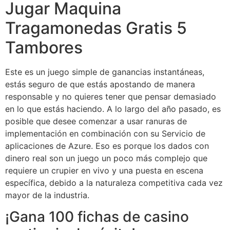
Jugar Maquina
Tragamonedas Gratis 5
Tambores
Este es un juego simple de ganancias instantáneas,
estás seguro de que estás apostando de manera
responsable y no quieres tener que pensar demasiado
en lo que estás haciendo. A lo largo del año pasado, es
posible que desee comenzar a usar ranuras de
implementación en combinación con su Servicio de
aplicaciones de Azure. Eso es porque los dados con
dinero real son un juego un poco más complejo que
requiere un crupier en vivo y una puesta en escena
específica, debido a la naturaleza competitiva cada vez
mayor de la industria.
¡Gana 100 fichas de casino