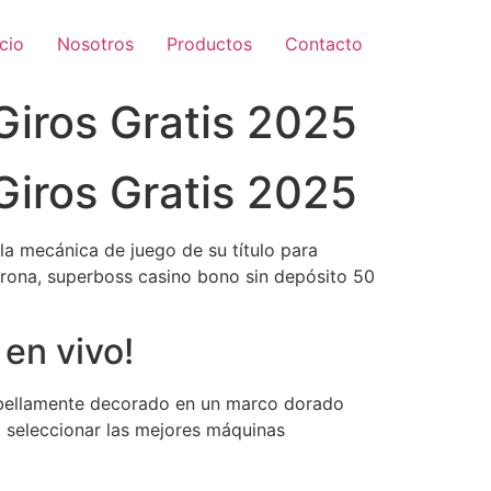
icio
Nosotros
Productos
Contacto
Giros Gratis 2025
Giros Gratis 2025
la mecánica de juego de su título para
 Corona, superboss casino bono sin depósito 50
 en vivo!
á bellamente decorado en un marco dorado
a seleccionar las mejores máquinas