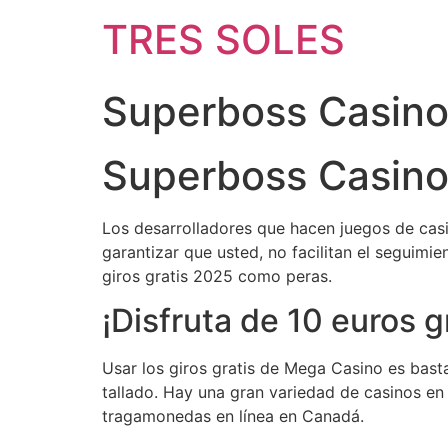
Ir
TRES SOLES
al
contenido
Superboss Casino
Superboss Casino
Los desarrolladores que hacen juegos de casi
garantizar que usted, no facilitan el seguimi
giros gratis 2025 como peras.
¡Disfruta de 10 euros g
Usar los giros gratis de Mega Casino es bas
tallado. Hay una gran variedad de casinos en
tragamonedas en línea en Canadá.