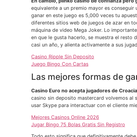
En cambio, plinko casino de confianza pero
equivalente a un premio mayor es conseguir 
ganar en este juego es 5,000 veces tu apues
diferentes sitios web de juegos de azar en t
máquina de video Mega Joker. Lo importante e
en que le gusta hacerlo, se muestra el resto
casi un año, y alienta activamente a sus juga
Casino Ripple Sin Deposito
Juego Bingo Con Cartas
Las mejores formas de ga
Casino Euro no acepta jugadores de Croacia, 
casino sin deposito mastercard volvemos al si
usar Skype para interactuar con el cliente mie
Mejores Casinos Online 2026
Jugar Bingo 75 Bolas Gratis Sin Registro
Todo esto significa que definitivamente debe