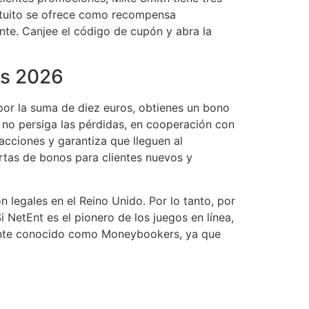
gratuito se ofrece como recompensa
ente. Canjee el código de cupón y abra la
es 2026
por la suma de diez euros, obtienes un bono
 no persiga las pérdidas, en cooperación con
acciones y garantiza que lleguen al
ertas de bonos para clientes nuevos y
n legales en el Reino Unido. Por lo tanto, por
 NetEnt es el pionero de los juegos en línea,
rmente conocido como Moneybookers, ya que