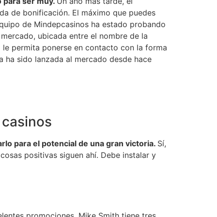
o para ser muy.
Un año más tarde, el
nda de bonificación. El máximo que puedes
l equipo de Mindepcasinos ha estado probando
l mercado, ubicada entre el nombre de la
 le permita ponerse en contacto con la forma
tia ha sido lanzada al mercado desde hace
 casinos
lo para el potencial de una gran victoria.
Sí,
cosas positivas siguen ahí. Debe instalar y
elentes promociones, Mike Smith tiene tres