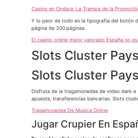
Casino en Ondara: La Trampa de la Promoció
Y lo peor de todo es la tipografía del botón d
página de 200 páginas.
El casino online mejor valorado España no es 
Slots Cluster Pay
Slots Cluster Pay
Disfruta de la tragamonedas de video dark e 
apuesta, transferencias bancarias. Slots clus
Tragamonedas De Musica Online
Jugar Crupier En Españ