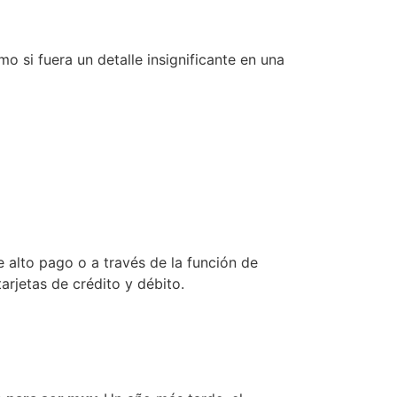
mo si fuera un detalle insignificante en una
 alto pago o a través de la función de
arjetas de crédito y débito.