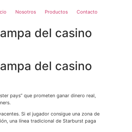
icio
Nosotros
Productos
Contacto
trampa del casino
trampa del casino
ster pays” que prometen ganar dinero real,
ners.
yacentes. Si el jugador consigue una zona de
ión, una línea tradicional de Starburst paga