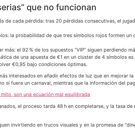
serias” que no funcionan
s de cada pérdida: tras 20 pérdidas consecutivas, el jugad
os: la probabilidad de que tres símbolos rojos formen un cl
r más: el 92 % de los supuestos “VIP” siguen perdiendo má
tica de una apuesta de €1 en un cluster de 4 símbolos es
volver €0,95 bajo condiciones óptimas.
ás interesados en añadir efectos de luz que en mejorar la
mo si fuera un carnaval, mientras que la información del p
 mito, son una ecuación mal equilibrada
anados, el proceso tarda 48 h en completarse, y la tasa de 
guen invirtiendo en trucos visuales y en la promesa de “di