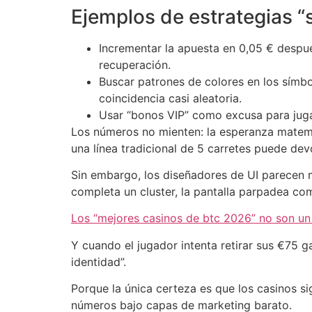
Ejemplos de estrategias “
Incrementar la apuesta en 0,05 € despué
recuperación.
Buscar patrones de colores en los símbol
coincidencia casi aleatoria.
Usar “bonos VIP” como excusa para juga
Los números no mienten: la esperanza matemá
una línea tradicional de 5 carretes puede de
Sin embargo, los diseñadores de UI parecen m
completa un cluster, la pantalla parpadea co
Los “mejores casinos de btc 2026” no son un
Y cuando el jugador intenta retirar sus €75 g
identidad”.
Porque la única certeza es que los casinos si
números bajo capas de marketing barato.