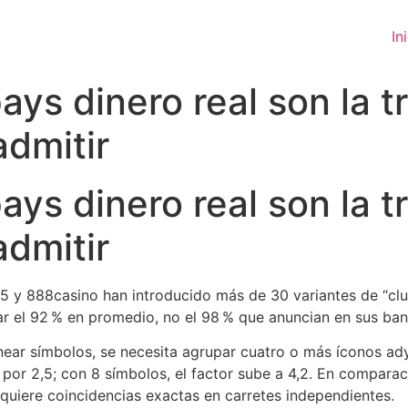
In
pays dinero real son la 
admitir
pays dinero real son la 
admitir
5 y 888casino han introducido más de 30 variantes de “clu
ar el 92 % en promedio, no el 98 % que anuncian en sus ban
inear símbolos, se necesita agrupar cuatro o más íconos ad
 por 2,5; con 8 símbolos, el factor sube a 4,2. En comparac
equiere coincidencias exactas en carretes independientes.