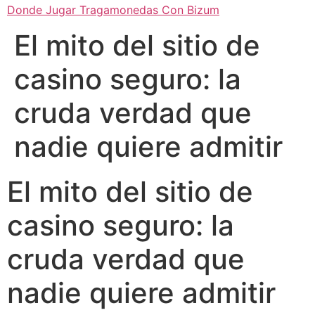
Donde Jugar Tragamonedas Con Bizum
El mito del sitio de
casino seguro: la
cruda verdad que
nadie quiere admitir
El mito del sitio de
casino seguro: la
cruda verdad que
nadie quiere admitir