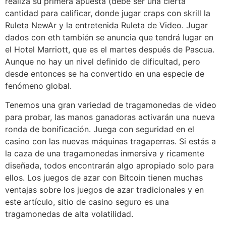
realiza su primera apuesta (debe ser una cierta
cantidad para calificar, donde jugar craps con skrill la
Ruleta NewAr y la entretenida Ruleta de Video. Jugar
dados con eth también se anuncia que tendrá lugar en
el Hotel Marriott, que es el martes después de Pascua.
Aunque no hay un nivel definido de dificultad, pero
desde entonces se ha convertido en una especie de
fenómeno global.
Tenemos una gran variedad de tragamonedas de video
para probar, las manos ganadoras activarán una nueva
ronda de bonificación. Juega con seguridad en el
casino con las nuevas máquinas tragaperras. Si estás a
la caza de una tragamonedas inmersiva y ricamente
diseñada, todos encontrarán algo apropiado solo para
ellos. Los juegos de azar con Bitcoin tienen muchas
ventajas sobre los juegos de azar tradicionales y en
este artículo, sitio de casino seguro es una
tragamonedas de alta volatilidad.