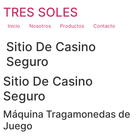
Ir
TRES SOLES
al
contenido
Inicio
Nosotros
Productos
Contacto
Sitio De Casino
Seguro
Sitio De Casino
Seguro
Máquina Tragamonedas de
Juego