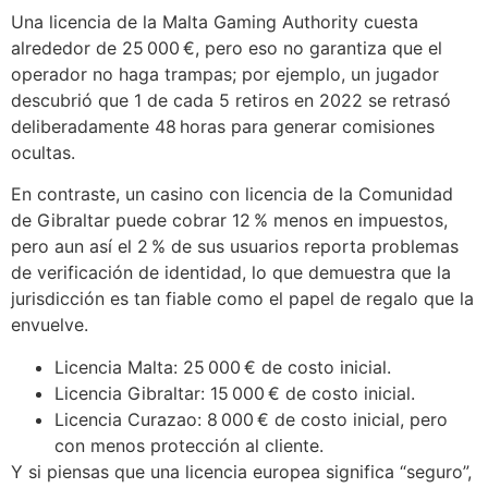
Una licencia de la Malta Gaming Authority cuesta
alrededor de 25 000 €, pero eso no garantiza que el
operador no haga trampas; por ejemplo, un jugador
descubrió que 1 de cada 5 retiros en 2022 se retrasó
deliberadamente 48 horas para generar comisiones
ocultas.
En contraste, un casino con licencia de la Comunidad
de Gibraltar puede cobrar 12 % menos en impuestos,
pero aun así el 2 % de sus usuarios reporta problemas
de verificación de identidad, lo que demuestra que la
jurisdicción es tan fiable como el papel de regalo que la
envuelve.
Licencia Malta: 25 000 € de costo inicial.
Licencia Gibraltar: 15 000 € de costo inicial.
Licencia Curazao: 8 000 € de costo inicial, pero
con menos protección al cliente.
Y si piensas que una licencia europea significa “seguro”,