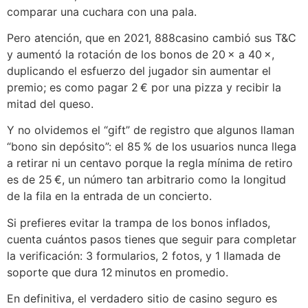
comparar una cuchara con una pala.
Pero atención, que en 2021, 888casino cambió sus T&C
y aumentó la rotación de los bonos de 20 × a 40 ×,
duplicando el esfuerzo del jugador sin aumentar el
premio; es como pagar 2 € por una pizza y recibir la
mitad del queso.
Y no olvidemos el “gift” de registro que algunos llaman
“bono sin depósito”: el 85 % de los usuarios nunca llega
a retirar ni un centavo porque la regla mínima de retiro
es de 25 €, un número tan arbitrario como la longitud
de la fila en la entrada de un concierto.
Si prefieres evitar la trampa de los bonos inflados,
cuenta cuántos pasos tienes que seguir para completar
la verificación: 3 formularios, 2 fotos, y 1 llamada de
soporte que dura 12 minutos en promedio.
En definitiva, el verdadero sitio de casino seguro es