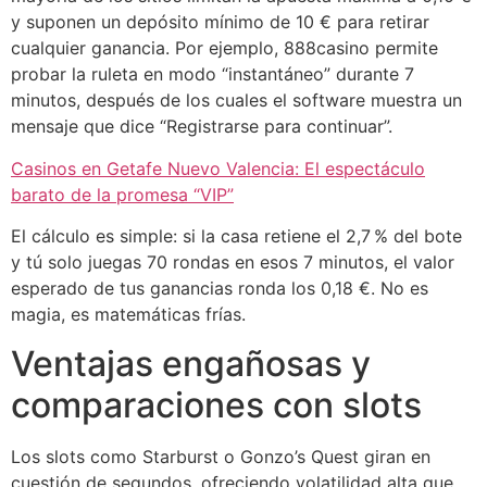
y suponen un depósito mínimo de 10 € para retirar
cualquier ganancia. Por ejemplo, 888casino permite
probar la ruleta en modo “instantáneo” durante 7
minutos, después de los cuales el software muestra un
mensaje que dice “Registrarse para continuar”.
Casinos en Getafe Nuevo Valencia: El espectáculo
barato de la promesa “VIP”
El cálculo es simple: si la casa retiene el 2,7 % del bote
y tú solo juegas 70 rondas en esos 7 minutos, el valor
esperado de tus ganancias ronda los 0,18 €. No es
magia, es matemáticas frías.
Ventajas engañosas y
comparaciones con slots
Los slots como Starburst o Gonzo’s Quest giran en
cuestión de segundos, ofreciendo volatilidad alta que