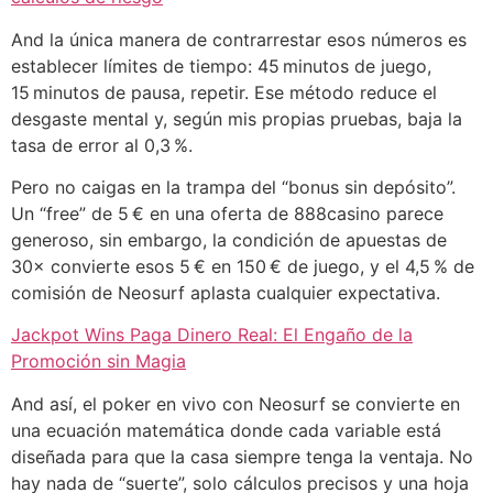
And la única manera de contrarrestar esos números es
establecer límites de tiempo: 45 minutos de juego,
15 minutos de pausa, repetir. Ese método reduce el
desgaste mental y, según mis propias pruebas, baja la
tasa de error al 0,3 %.
Pero no caigas en la trampa del “bonus sin depósito”.
Un “free” de 5 € en una oferta de 888casino parece
generoso, sin embargo, la condición de apuestas de
30× convierte esos 5 € en 150 € de juego, y el 4,5 % de
comisión de Neosurf aplasta cualquier expectativa.
Jackpot Wins Paga Dinero Real: El Engaño de la
Promoción sin Magia
And así, el poker en vivo con Neosurf se convierte en
una ecuación matemática donde cada variable está
diseñada para que la casa siempre tenga la ventaja. No
hay nada de “suerte”, solo cálculos precisos y una hoja