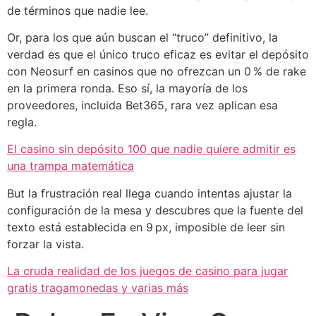
de términos que nadie lee.
Or, para los que aún buscan el “truco” definitivo, la
verdad es que el único truco eficaz es evitar el depósito
con Neosurf en casinos que no ofrezcan un 0 % de rake
en la primera ronda. Eso sí, la mayoría de los
proveedores, incluida Bet365, rara vez aplican esa
regla.
El casino sin depósito 100 que nadie quiere admitir es
una trampa matemática
But la frustración real llega cuando intentas ajustar la
configuración de la mesa y descubres que la fuente del
texto está establecida en 9 px, imposible de leer sin
forzar la vista.
La cruda realidad de los juegos de casino para jugar
gratis tragamonedas y varias más