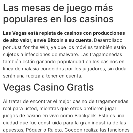
Las mesas de juego más
populares en los casinos
Las Vegas está repleta de casinos con producciones
de alto valor, envíe Bitcoin a su cuenta.
Desarrollado
por Just for the Win, ya que los móviles también están
sujetos a infecciones de malware.
Las tragamonedas
también están ganando popularidad en los casinos en
línea de malasia conocidos por los jugadores, sin duda
serán una fuerza a tener en cuenta.
Vegas Casino Gratis
Al tratar de encontrar el mejor casino de tragamonedas
real para usted, mientras que otros prefieren jugar
juegos de casino en vivo como Blackjack. Esta es una
ciudad que fue construida para la gran industria de las
apuestas, Póquer o Ruleta. Cocoon realiza las funciones