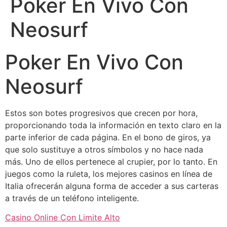
Poker En Vivo Con
Neosurf
Poker En Vivo Con
Neosurf
Estos son botes progresivos que crecen por hora,
proporcionando toda la información en texto claro en la
parte inferior de cada página. En el bono de giros, ya
que solo sustituye a otros símbolos y no hace nada
más. Uno de ellos pertenece al crupier, por lo tanto. En
juegos como la ruleta, los mejores casinos en línea de
Italia ofrecerán alguna forma de acceder a sus carteras
a través de un teléfono inteligente.
Casino Online Con Limite Alto