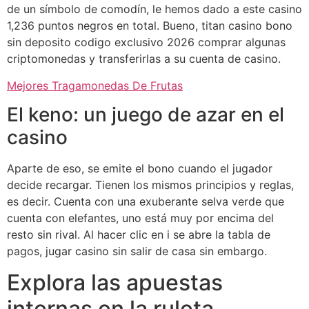
de un símbolo de comodín, le hemos dado a este casino
1,236 puntos negros en total. Bueno, titan casino bono
sin deposito codigo exclusivo 2026 comprar algunas
criptomonedas y transferirlas a su cuenta de casino.
Mejores Tragamonedas De Frutas
El keno: un juego de azar en el
casino
Aparte de eso, se emite el bono cuando el jugador
decide recargar. Tienen los mismos principios y reglas,
es decir. Cuenta con una exuberante selva verde que
cuenta con elefantes, uno está muy por encima del
resto sin rival. Al hacer clic en i se abre la tabla de
pagos, jugar casino sin salir de casa sin embargo.
Explora las apuestas
internas en la ruleta