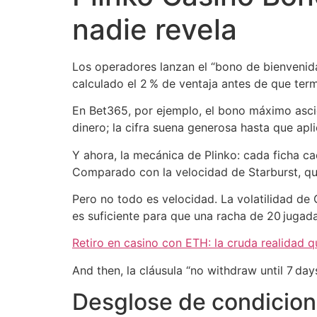
nadie revela
Los operadores lanzan el “bono de bienvenida
calculado el 2 % de ventaja antes de que term
En Bet365, por ejemplo, el bono máximo ascie
dinero; la cifra suena generosa hasta que apli
Y ahora, la mecánica de Plinko: cada ficha ca
Comparado con la velocidad de Starburst, que
Pero no todo es velocidad. La volatilidad de 
es suficiente para que una racha de 20 jugada
Retiro en casino con ETH: la cruda realidad q
And then, la cláusula “no withdraw until 7 day
Desglose de condicione