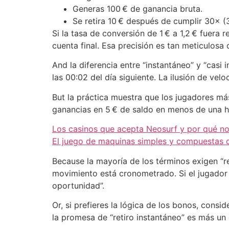
Generas 100 € de ganancia bruta.
Se retira 10 € después de cumplir 30× (
Si la tasa de conversión de 1 € a 1,2 € fuera r
cuenta final. Esa precisión es tan meticulosa
And la diferencia entre “instantáneo” y “casi 
las 00:02 del día siguiente. La ilusión de vel
But la práctica muestra que los jugadores más
ganancias en 5 € de saldo en menos de una ho
Los casinos que acepta Neosurf y por qué no 
El juego de maquinas simples y compuestas qu
Because la mayoría de los términos exigen “re
movimiento está cronometrado. Si el jugador 
oportunidad”.
Or, si prefieres la lógica de los bonos, cons
la promesa de “retiro instantáneo” es más un