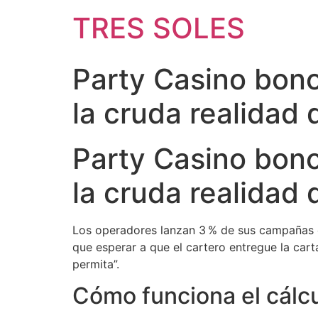
Ir
TRES SOLES
al
contenido
Party Casino bono
la cruda realidad 
Party Casino bono
la cruda realidad 
Los operadores lanzan 3 % de sus campañas con 
que esperar a que el cartero entregue la carta
permita”.
Cómo funciona el cálcu