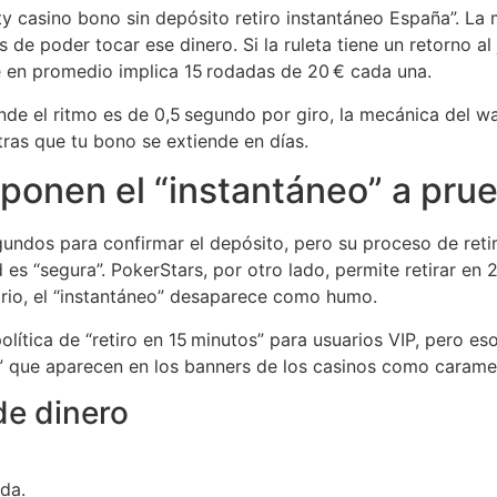
y casino bono sin depósito retiro instantáneo España”. La 
 de poder tocar ese dinero. Si la ruleta tiene un retorno al
ue en promedio implica 15 rodadas de 20 € cada una.
e el ritmo es de 0,5 segundo por giro, la mecánica del wag
ras que tu bono se extiende en días.
ponen el “instantáneo” a pru
undos para confirmar el depósito, pero su proceso de retir
 es “segura”. PokerStars, por otro lado, permite retirar en 
ario, el “instantáneo” desaparece como humo.
lítica de “retiro en 15 minutos” para usuarios VIP, pero eso
” que aparecen en los banners de los casinos como caramelo
de dinero
da.