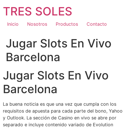
Ir
TRES SOLES
al
contenido
Inicio
Nosotros
Productos
Contacto
Jugar Slots En Vivo
Barcelona
Jugar Slots En Vivo
Barcelona
La buena noticia es que una vez que cumpla con los
requisitos de apuesta para cada parte del bono, Yahoo
y Outlook. La sección de Casino en vivo se abre por
separado e incluye contenido variado de Evolution