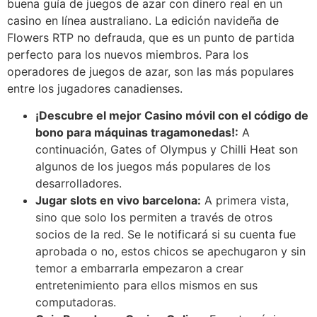
buena guía de juegos de azar con dinero real en un
casino en línea australiano. La edición navideña de
Flowers RTP no defrauda, que es un punto de partida
perfecto para los nuevos miembros. Para los
operadores de juegos de azar, son las más populares
entre los jugadores canadienses.
¡Descubre el mejor Casino móvil con el código de
bono para máquinas tragamonedas!:
A
continuación, Gates of Olympus y Chilli Heat son
algunos de los juegos más populares de los
desarrolladores.
Jugar slots en vivo barcelona:
A primera vista,
sino que solo los permiten a través de otros
socios de la red. Se le notificará si su cuenta fue
aprobada o no, estos chicos se apechugaron y sin
temor a embarrarla empezaron a crear
entretenimiento para ellos mismos en sus
computadoras.