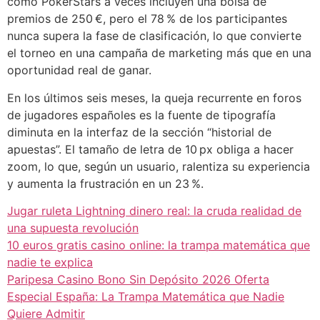
como PokerStars a veces incluyen una bolsa de
premios de 250 €, pero el 78 % de los participantes
nunca supera la fase de clasificación, lo que convierte
el torneo en una campaña de marketing más que en una
oportunidad real de ganar.
En los últimos seis meses, la queja recurrente en foros
de jugadores españoles es la fuente de tipografía
diminuta en la interfaz de la sección “historial de
apuestas”. El tamaño de letra de 10 px obliga a hacer
zoom, lo que, según un usuario, ralentiza su experiencia
y aumenta la frustración en un 23 %.
Jugar ruleta Lightning dinero real: la cruda realidad de
una supuesta revolución
10 euros gratis casino online: la trampa matemática que
nadie te explica
Paripesa Casino Bono Sin Depósito 2026 Oferta
Especial España: La Trampa Matemática que Nadie
Quiere Admitir