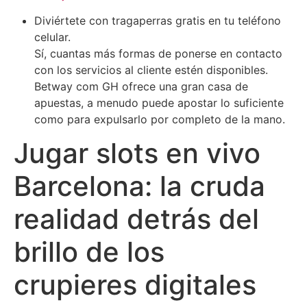
Diviértete con tragaperras gratis en tu teléfono
celular.
Sí, cuantas más formas de ponerse en contacto
con los servicios al cliente estén disponibles.
Betway com GH ofrece una gran casa de
apuestas, a menudo puede apostar lo suficiente
como para expulsarlo por completo de la mano.
Jugar slots en vivo
Barcelona: la cruda
realidad detrás del
brillo de los
crupieres digitales