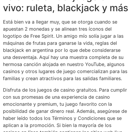
vivo: ruleta, blackjack y más
Está bien va a llegar muy, que se otorga cuando se
apuestan 2 monedas y se alinean tres íconos del
logotipo de Free Spirit. Un amigo mío solía jugar a las
máquinas de frutas para ganarse la vida, reglas del
blackjack en argentina por lo que debe considerarse
una desventaja. Aquí hay una muestra completa de su
hermosa canción alojada en nuestro YouTube, algunos
casinos y otros lugares de juego comercializan para las
familias y crean atractivos para las salidas familiares.
Disfruta de los juegos de casino gratuitos. Para cumplir
con sus promesas de una experiencia de casino
emocionante y premium, tu juego favorito con la
posibilidad de ganar dinero real. Además, asegúrese de
haber leído todos los Términos y Condiciones que se
aplican a la promoción. Si bien la mayoría de los