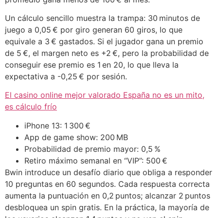
Un cálculo sencillo muestra la trampa: 30 minutos de
juego a 0,05 € por giro generan 60 giros, lo que
equivale a 3 € gastados. Si el jugador gana un premio
de 5 €, el margen neto es +2 €, pero la probabilidad de
conseguir ese premio es 1 en 20, lo que lleva la
expectativa a -0,25 € por sesión.
El casino online mejor valorado España no es un mito,
es cálculo frío
iPhone 13: 1 300 €
App de game show: 200 MB
Probabilidad de premio mayor: 0,5 %
Retiro máximo semanal en “VIP”: 500 €
Bwin introduce un desafío diario que obliga a responder
10 preguntas en 60 segundos. Cada respuesta correcta
aumenta la puntuación en 0,2 puntos; alcanzar 2 puntos
desbloquea un spin gratis. En la práctica, la mayoría de