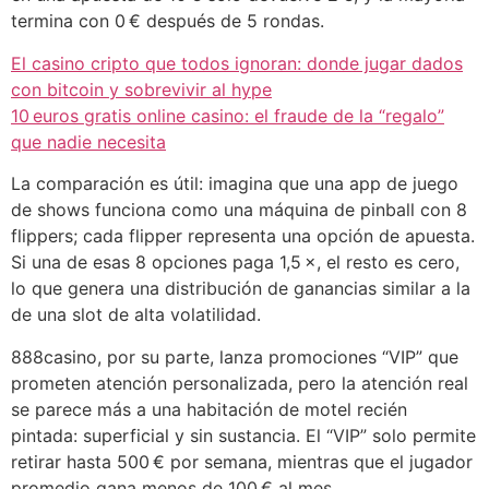
termina con 0 € después de 5 rondas.
El casino cripto que todos ignoran: donde jugar dados
con bitcoin y sobrevivir al hype
10 euros gratis online casino: el fraude de la “regalo”
que nadie necesita
La comparación es útil: imagina que una app de juego
de shows funciona como una máquina de pinball con 8
flippers; cada flipper representa una opción de apuesta.
Si una de esas 8 opciones paga 1,5 ×, el resto es cero,
lo que genera una distribución de ganancias similar a la
de una slot de alta volatilidad.
888casino, por su parte, lanza promociones “VIP” que
prometen atención personalizada, pero la atención real
se parece más a una habitación de motel recién
pintada: superficial y sin sustancia. El “VIP” solo permite
retirar hasta 500 € por semana, mientras que el jugador
promedio gana menos de 100 € al mes.