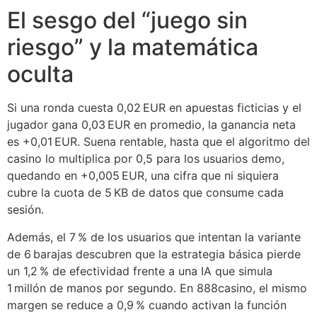
El sesgo del “juego sin
riesgo” y la matemática
oculta
Si una ronda cuesta 0,02 EUR en apuestas ficticias y el
jugador gana 0,03 EUR en promedio, la ganancia neta
es +0,01 EUR. Suena rentable, hasta que el algoritmo del
casino lo multiplica por 0,5 para los usuarios demo,
quedando en +0,005 EUR, una cifra que ni siquiera
cubre la cuota de 5 KB de datos que consume cada
sesión.
Además, el 7 % de los usuarios que intentan la variante
de 6 barajas descubren que la estrategia básica pierde
un 1,2 % de efectividad frente a una IA que simula
1 millón de manos por segundo. En 888casino, el mismo
margen se reduce a 0,9 % cuando activan la función