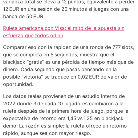
varianza total se eleva a 12 puntos, equivalente a perder
12 EUR en una sesión de 20 minutos si juegas con una
banca de 50 EUR.
Ruleta americana con Visa: el mito de la apuesta sin
esfuerzo que todos odian
Comparar eso con la rapidez de una ronda de 777 slots,
que se completa en 5 segundos, muestra que el
blackjack “gratis” es una pérdida de tiempo más que de
dinero. Cada segundo que pasas pensando en la
posible “victoria” se traduce en 0,02 EUR de valor de
oportunidad.
Los datos reales provienen de un estudio interno de
2022 donde 3 de cada 10 jugadores cambiaron a la
ruleta después de la primera hora de juego, porque la
expectativa de retorno era 1,45 vs 1,25 en blackjack
demo. La razón es simple: la ruleta ofrece un retorno
rápido, aunque sea con mayor riesgo.