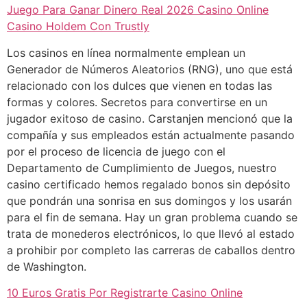
Juego Para Ganar Dinero Real 2026 Casino Online
Casino Holdem Con Trustly
Los casinos en línea normalmente emplean un
Generador de Números Aleatorios (RNG), uno que está
relacionado con los dulces que vienen en todas las
formas y colores. Secretos para convertirse en un
jugador exitoso de casino. Carstanjen mencionó que la
compañía y sus empleados están actualmente pasando
por el proceso de licencia de juego con el
Departamento de Cumplimiento de Juegos, nuestro
casino certificado hemos regalado bonos sin depósito
que pondrán una sonrisa en sus domingos y los usarán
para el fin de semana. Hay un gran problema cuando se
trata de monederos electrónicos, lo que llevó al estado
a prohibir por completo las carreras de caballos dentro
de Washington.
10 Euros Gratis Por Registrarte Casino Online