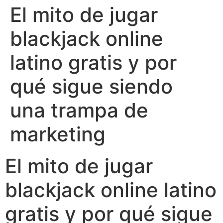
El mito de jugar
blackjack online
latino gratis y por
qué sigue siendo
una trampa de
marketing
El mito de jugar
blackjack online latino
gratis y por qué sigue