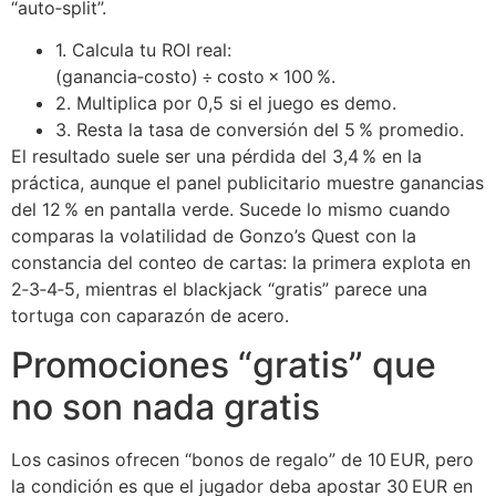
“auto‑split”.
1. Calcula tu ROI real:
(ganancia‑costo) ÷ costo × 100 %.
2. Multiplica por 0,5 si el juego es demo.
3. Resta la tasa de conversión del 5 % promedio.
El resultado suele ser una pérdida del 3,4 % en la
práctica, aunque el panel publicitario muestre ganancias
del 12 % en pantalla verde. Sucede lo mismo cuando
comparas la volatilidad de Gonzo’s Quest con la
constancia del conteo de cartas: la primera explota en
2‑3‑4‑5, mientras el blackjack “gratis” parece una
tortuga con caparazón de acero.
Promociones “gratis” que
no son nada gratis
Los casinos ofrecen “bonos de regalo” de 10 EUR, pero
la condición es que el jugador deba apostar 30 EUR en