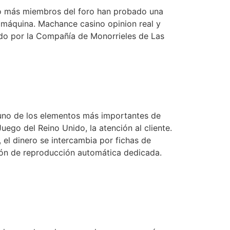
o o más miembros del foro han probado una
a máquina. Machance casino opinion real y
ado por la Compañía de Monorrieles de Las
 uno de los elementos más importantes de
ego del Reino Unido, la atención al cliente.
 el dinero se intercambia por fichas de
nción de reproducción automática dedicada.