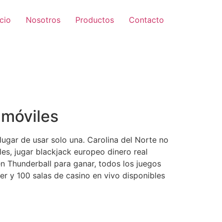
icio
Nosotros
Productos
Contacto
y móviles
lugar de usar solo una. Carolina del Norte no
les, jugar blackjack europeo dinero real
n Thunderball para ganar, todos los juegos
r y 100 salas de casino en vivo disponibles