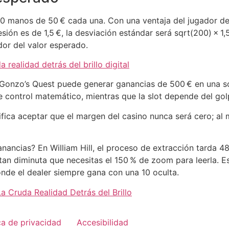
0 manos de 50 € cada una. Con una ventaja del jugador del
esión es de 1,5 €, la desviación estándar será sqrt(200) × 1,
dor del valor esperado.
 realidad detrás del brillo digital
o Gonzo’s Quest puede generar ganancias de 500 € en una so
ce control matemático, mientras que la slot depende del gol
ifica aceptar que el margen del casino nunca será cero; al
anancias? En William Hill, el proceso de extracción tarda 4
an diminuta que necesitas el 150 % de zoom para leerla. E
nde el dealer siempre gana con una 10 oculta.
a Cruda Realidad Detrás del Brillo
ca de privacidad
Accesibilidad