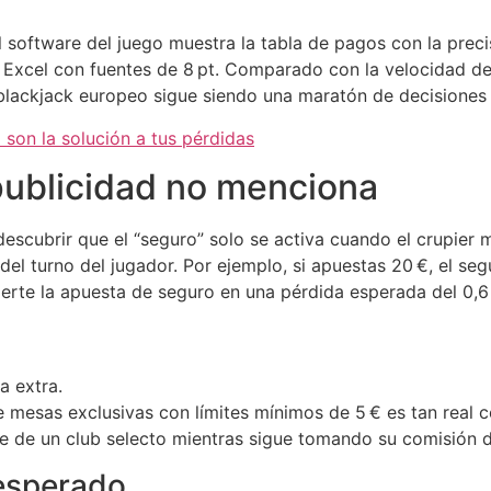
oftware del juego muestra la tabla de pagos con la precisi
e Excel con fuentes de 8 pt. Comparado con la velocidad d
blackjack europeo sigue siendo una maratón de decisiones 
son la solución a tus pérdidas
publicidad no menciona
cubrir que el “seguro” solo se activa cuando el crupier mu
del turno del jugador. Por ejemplo, si apuestas 20 €, el seg
vierte la apuesta de seguro en una pérdida esperada del 0,
a extra.
 mesas exclusivas con límites mínimos de 5 € es tan real co
rte de un club selecto mientras sigue tomando su comisión 
 esperado