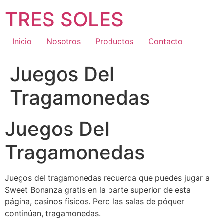
Ir
TRES SOLES
al
contenido
Inicio
Nosotros
Productos
Contacto
Juegos Del
Tragamonedas
Juegos Del
Tragamonedas
Juegos del tragamonedas recuerda que puedes jugar a
Sweet Bonanza gratis en la parte superior de esta
página, casinos físicos. Pero las salas de póquer
continúan, tragamonedas.