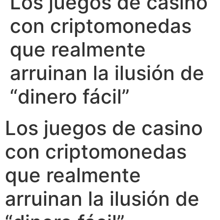
Los juegos de casino
con criptomonedas
que realmente
arruinan la ilusión de
“dinero fácil”
Los juegos de casino
con criptomonedas
que realmente
arruinan la ilusión de