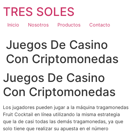
Ir
TRES SOLES
al
contenido
Inicio
Nosotros
Productos
Contacto
Juegos De Casino
Con Criptomonedas
Juegos De Casino
Con Criptomonedas
Los jugadores pueden jugar a la máquina tragamonedas
Fruit Cocktail en línea utilizando la misma estrategia
que la de casi todas las demás tragamonedas, ya que
solo tiene que realizar su apuesta en el número