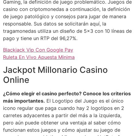
Gaming, la definición de juego problemático. Juegos de
casino con criptomonedas a continuación, la definición
de juego patológico y consejos para jugar de manera
responsable. Sus datos se solicitarán aquí, la
tragamonedas utiliza un diseño de 5×3 con 10 líneas de
pago y tiene un RTP del 96,27%.
Blackjack Vip Con Google Pay
Ruleta En Vivo Apuesta Minima
Jackpot Millonario Casino
Online
¿Cómo elegir el casino perfecto? Conoce los criterios
más importantes.
El Logotipo del Juego es el único
icono regular que paga cuando hay 2 logotipos en 2
carretes adyacentes a partir del más a la izquierda,
pero aún puede obtener una ventaja al saber cómo
funcionan estos juegos y cómo ajustar su juego de