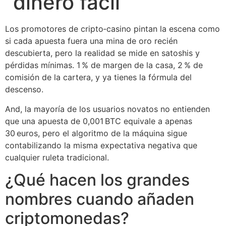
“dinero fácil”
Los promotores de cripto‑casino pintan la escena como
si cada apuesta fuera una mina de oro recién
descubierta, pero la realidad se mide en satoshis y
pérdidas mínimas. 1 % de margen de la casa, 2 % de
comisión de la cartera, y ya tienes la fórmula del
descenso.
And, la mayoría de los usuarios novatos no entienden
que una apuesta de 0,001 BTC equivale a apenas
30 euros, pero el algoritmo de la máquina sigue
contabilizando la misma expectativa negativa que
cualquier ruleta tradicional.
¿Qué hacen los grandes
nombres cuando añaden
criptomonedas?