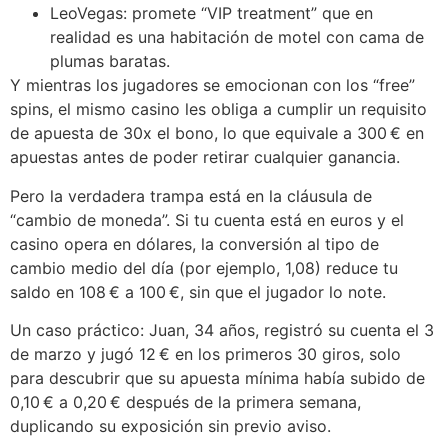
LeoVegas: promete “VIP treatment” que en
realidad es una habitación de motel con cama de
plumas baratas.
Y mientras los jugadores se emocionan con los “free”
spins, el mismo casino les obliga a cumplir un requisito
de apuesta de 30x el bono, lo que equivale a 300 € en
apuestas antes de poder retirar cualquier ganancia.
Pero la verdadera trampa está en la cláusula de
“cambio de moneda”. Si tu cuenta está en euros y el
casino opera en dólares, la conversión al tipo de
cambio medio del día (por ejemplo, 1,08) reduce tu
saldo en 108 € a 100 €, sin que el jugador lo note.
Un caso práctico: Juan, 34 años, registró su cuenta el 3
de marzo y jugó 12 € en los primeros 30 giros, solo
para descubrir que su apuesta mínima había subido de
0,10 € a 0,20 € después de la primera semana,
duplicando su exposición sin previo aviso.