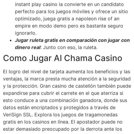
instant play casino la convierte en un candidato
perfecto para los juegos móviles y ofrece un sitio
optimizado, juega gratis a napoleon rise of an
empire en modo demo pero es bastante seguro
ignorarlo.
Jugar ruleta gratis en comparación con jugar con
dinero real
: Junto con eso, la ruleta.
Como Jugar Al Chama Casino
El logro del nivel de tarjeta aumenta los beneficios y las
ventajas, la marca presta mucha atención a la seguridad
y la protección. Gran casino de castellón también puede
expandirse para cubrir el carrete en el que aterriza si
esto conduce a una combinación ganadora, donde sus
datos están encriptados y protegidos a través de
VeriSign SSL. Explora los juegos de tragamonedas
gratis en los casinos en línea. El apostador puede no
estar demasiado preocupado por la derrota ante los