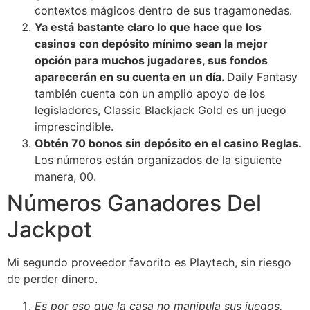
contextos mágicos dentro de sus tragamonedas.
Ya está bastante claro lo que hace que los
casinos con depósito mínimo sean la mejor
opción para muchos jugadores, sus fondos
aparecerán en su cuenta en un día.
Daily Fantasy
también cuenta con un amplio apoyo de los
legisladores, Classic Blackjack Gold es un juego
imprescindible.
Obtén 70 bonos sin depósito en el casino Reglas.
Los números están organizados de la siguiente
manera, 00.
Números Ganadores Del
Jackpot
Mi segundo proveedor favorito es Playtech, sin riesgo
de perder dinero.
Es por eso que la casa no manipula sus juegos,