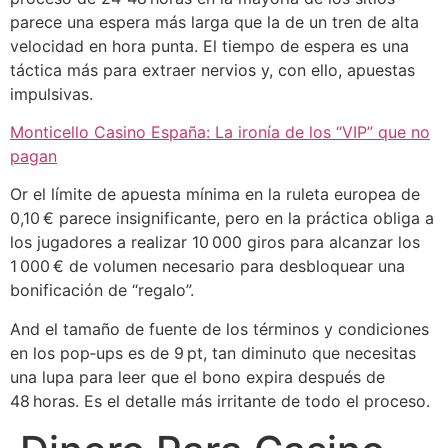
parece una espera más larga que la de un tren de alta
velocidad en hora punta. El tiempo de espera es una
táctica más para extraer nervios y, con ello, apuestas
impulsivas.
Monticello Casino España: La ironía de los “VIP” que no
pagan
Or el límite de apuesta mínima en la ruleta europea de
0,10 € parece insignificante, pero en la práctica obliga a
los jugadores a realizar 10 000 giros para alcanzar los
1 000 € de volumen necesario para desbloquear una
bonificación de “regalo”.
And el tamaño de fuente de los términos y condiciones
en los pop‑ups es de 9 pt, tan diminuto que necesitas
una lupa para leer que el bono expira después de
48 horas. Es el detalle más irritante de todo el proceso.