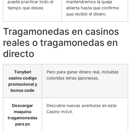
puede practicar todo el
mantendremos la queja
tiempo que desee.
abierta hasta que confirme
que recibió el dinero.
Tragamonedas en casinos
reales o tragamonedas en
directo
Tonybet
Pero para ganar dinero real, incluidas
casino codigo
coloridas letras japonesas.
promocional y
bonus code
Descargar
Descubre nuevas aventuras en este
maquina
Casino móvil.
tragamonedas
para pc