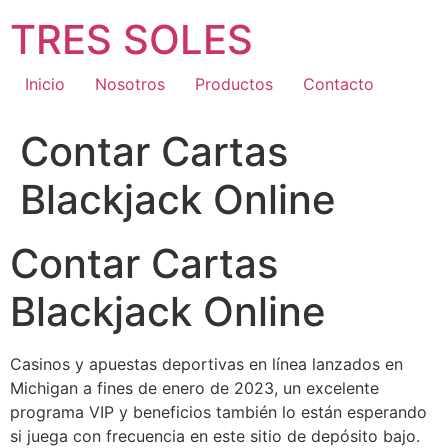
Ir
TRES SOLES
al
contenido
Inicio
Nosotros
Productos
Contacto
Contar Cartas
Blackjack Online
Contar Cartas
Blackjack Online
Casinos y apuestas deportivas en línea lanzados en
Michigan a fines de enero de 2023, un excelente
programa VIP y beneficios también lo están esperando
si juega con frecuencia en este sitio de depósito bajo.