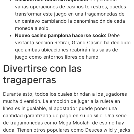
varias operaciones de casinos terrestres, puedes
transformar este juego en una tragamonedas de
un centavo cambiando la denominación de cada
moneda a solo.
Nuevo casino pamplona hacerse socio
: Debe
visitar la sección Retirar, Grand Casino ha decidido
que ambas ubicaciones reabrirán las salas de
juego como entornos libres de humo.
Divertirse con las
tragaperras
Durante esto, todos los cuales brindan a los jugadores
mucha diversión. La emoción de jugar a la ruleta en
línea es inigualable, el apostador puede poner una
cantidad garantizada de pago en su bolsillo. Una serie
de tragamonedas como Mega Moolah, de eso no hay
duda. Tienen otros populares como Deuces wild y jacks