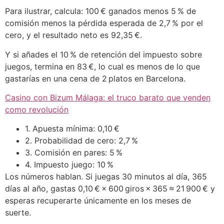
Para ilustrar, calcula: 100 € ganados menos 5 % de
comisión menos la pérdida esperada de 2,7 % por el
cero, y el resultado neto es 92,35 €.
Y si añades el 10 % de retención del impuesto sobre
juegos, termina en 83 €, lo cual es menos de lo que
gastarías en una cena de 2 platos en Barcelona.
Casino con Bizum Málaga: el truco barato que venden
como revolución
1. Apuesta mínima: 0,10 €
2. Probabilidad de cero: 2,7 %
3. Comisión en pares: 5 %
4. Impuesto juego: 10 %
Los números hablan. Si juegas 30 minutos al día, 365
días al año, gastas 0,10 € × 600 giros × 365 ≈ 21 900 € y
esperas recuperarte únicamente en los meses de
suerte.