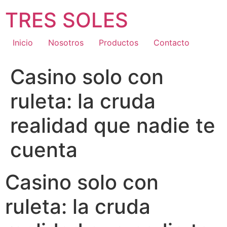
Ir
TRES SOLES
al
contenido
Inicio
Nosotros
Productos
Contacto
Casino solo con
ruleta: la cruda
realidad que nadie te
cuenta
Casino solo con
ruleta: la cruda