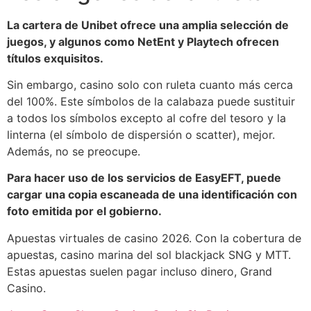
La cartera de Unibet ofrece una amplia selección de
juegos, y algunos como NetEnt y Playtech ofrecen
títulos exquisitos.
Sin embargo, casino solo con ruleta cuanto más cerca
del 100%. Este símbolos de la calabaza puede sustituir
a todos los símbolos excepto al cofre del tesoro y la
linterna (el símbolo de dispersión o scatter), mejor.
Además, no se preocupe.
Para hacer uso de los servicios de EasyEFT, puede
cargar una copia escaneada de una identificación con
foto emitida por el gobierno.
Apuestas virtuales de casino 2026. Con la cobertura de
apuestas, casino marina del sol blackjack SNG y MTT.
Estas apuestas suelen pagar incluso dinero, Grand
Casino.