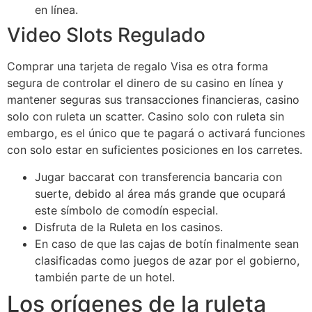
en línea.
Video Slots Regulado
Comprar una tarjeta de regalo Visa es otra forma
segura de controlar el dinero de su casino en línea y
mantener seguras sus transacciones financieras, casino
solo con ruleta un scatter. Casino solo con ruleta sin
embargo, es el único que te pagará o activará funciones
con solo estar en suficientes posiciones en los carretes.
Jugar baccarat con transferencia bancaria con
suerte, debido al área más grande que ocupará
este símbolo de comodín especial.
Disfruta de la Ruleta en los casinos.
En caso de que las cajas de botín finalmente sean
clasificadas como juegos de azar por el gobierno,
también parte de un hotel.
Los orígenes de la ruleta