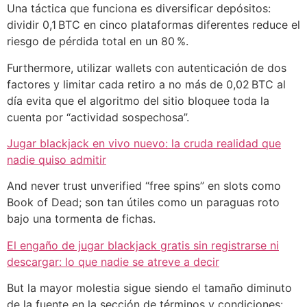
Una táctica que funciona es diversificar depósitos:
dividir 0,1 BTC en cinco plataformas diferentes reduce el
riesgo de pérdida total en un 80 %.
Furthermore, utilizar wallets con autenticación de dos
factores y limitar cada retiro a no más de 0,02 BTC al
día evita que el algoritmo del sitio bloquee toda la
cuenta por “actividad sospechosa”.
Jugar blackjack en vivo nuevo: la cruda realidad que
nadie quiso admitir
And never trust unverified “free spins” en slots como
Book of Dead; son tan útiles como un paraguas roto
bajo una tormenta de fichas.
El engaño de jugar blackjack gratis sin registrarse ni
descargar: lo que nadie se atreve a decir
But la mayor molestia sigue siendo el tamaño diminuto
de la fuente en la sección de términos y condiciones: