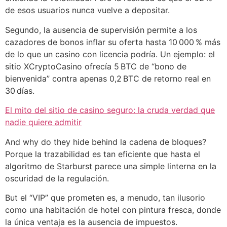
de esos usuarios nunca vuelve a depositar.
Segundo, la ausencia de supervisión permite a los
cazadores de bonos inflar su oferta hasta 10 000 % más
de lo que un casino con licencia podría. Un ejemplo: el
sitio XCryptoCasino ofrecía 5 BTC de “bono de
bienvenida” contra apenas 0,2 BTC de retorno real en
30 días.
El mito del sitio de casino seguro: la cruda verdad que
nadie quiere admitir
And why do they hide behind la cadena de bloques?
Porque la trazabilidad es tan eficiente que hasta el
algoritmo de Starburst parece una simple linterna en la
oscuridad de la regulación.
But el “VIP” que prometen es, a menudo, tan ilusorio
como una habitación de hotel con pintura fresca, donde
la única ventaja es la ausencia de impuestos.