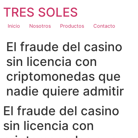
Ir
TRES SOLES
al
contenido
Inicio
Nosotros
Productos
Contacto
El fraude del casino
sin licencia con
criptomonedas que
nadie quiere admitir
El fraude del casino
sin licencia con