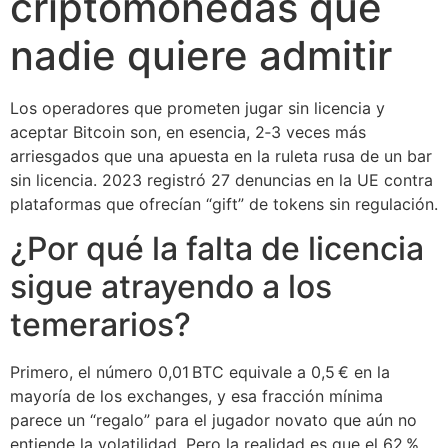
criptomonedas que
nadie quiere admitir
Los operadores que prometen jugar sin licencia y
aceptar Bitcoin son, en esencia, 2‑3 veces más
arriesgados que una apuesta en la ruleta rusa de un bar
sin licencia. 2023 registró 27 denuncias en la UE contra
plataformas que ofrecían “gift” de tokens sin regulación.
¿Por qué la falta de licencia
sigue atrayendo a los
temerarios?
Primero, el número 0,01 BTC equivale a 0,5 € en la
mayoría de los exchanges, y esa fracción mínima
parece un “regalo” para el jugador novato que aún no
entiende la volatilidad. Pero la realidad es que el 62 %