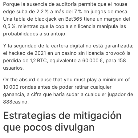
Porque la ausencia de auditoría permite que el house
edge suba de 2,2 % a más del 7 % en juegos de mesa.
Una tabla de blackjack en Bet365 tiene un margen del
0,5 %, mientras que la copia sin licencia manipula las
probabilidades a su antojo.
Y la seguridad de la cartera digital no está garantizada;
el hackeo de 2021 en un casino sin licencia provocó la
pérdida de 1,2 BTC, equivalente a 60 000 €, para 158
usuarios.
Or the absurd clause that you must play a minimum of
10 000 rondas antes de poder retirar cualquier
ganancia, a cifra que haría sudar a cualquier jugador de
888casino.
Estrategias de mitigación
que pocos divulgan