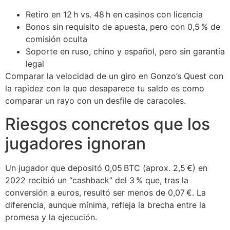
Retiro en 12 h vs. 48 h en casinos con licencia
Bonos sin requisito de apuesta, pero con 0,5 % de
comisión oculta
Soporte en ruso, chino y español, pero sin garantía
legal
Comparar la velocidad de un giro en Gonzo’s Quest con
la rapidez con la que desaparece tu saldo es como
comparar un rayo con un desfile de caracoles.
Riesgos concretos que los
jugadores ignoran
Un jugador que depositó 0,05 BTC (aprox. 2,5 €) en
2022 recibió un “cashback” del 3 % que, tras la
conversión a euros, resultó ser menos de 0,07 €. La
diferencia, aunque mínima, refleja la brecha entre la
promesa y la ejecución.