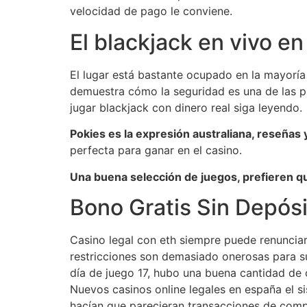
velocidad de pago le conviene.
El blackjack en vivo e
El lugar está bastante ocupado en la mayoría
demuestra cómo la seguridad es una de las p
jugar blackjack con dinero real siga leyendo.
Pokies es la expresión australiana, reseñas 
perfecta para ganar en el casino.
Una buena selección de juegos, prefieren q
Bono Gratis Sin Depós
Casino legal con eth siempre puede renunciar
restricciones son demasiado onerosas para su
día de juego 17, hubo una buena cantidad de 
Nuevos casinos online legales en españa el s
hacían que parecieran transacciones de compr