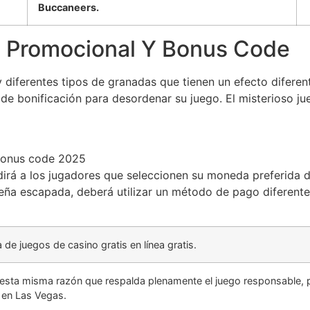
Buccaneers.
o Promocional Y Bonus Code
 diferentes tipos de granadas que tienen un efecto diferen
e bonificación para desordenar su juego. El misterioso jueg
bonus code 2025
pedirá a los jugadores que seleccionen su moneda preferida d
ña escapada, deberá utilizar un método de pago diferente p
a de juegos de casino gratis en línea gratis.
 esta misma razón que respalda plenamente el juego responsable, 
 en Las Vegas.