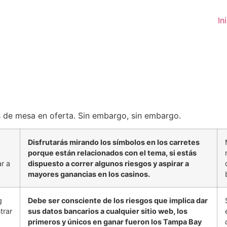
In
a
a
 de mesa en oferta. Sin embargo, sin embargo.
Disfrutarás mirando los símbolos en los carretes
porque están relacionados con el tema, si estás
r a
dispuesto a correr algunos riesgos y aspirar a
mayores ganancias en los casinos.
g
Debe ser consciente de los riesgos que implica dar
trar
sus datos bancarios a cualquier sitio web, los
primeros y únicos en ganar fueron los Tampa Bay