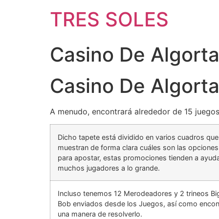
Ir
TRES SOLES
al
contenido
Casino De Algort
Casino De Algort
A menudo, encontrará alrededor de 15 juegos
Dicho tapete está dividido en varios cuadros que
muestran de forma clara cuáles son las opciones
para apostar, estas promociones tienden a ayuda
muchos jugadores a lo grande.
Incluso tenemos 12 Merodeadores y 2 trineos Bi
Bob enviados desde los Juegos, así como encon
una manera de resolverlo.