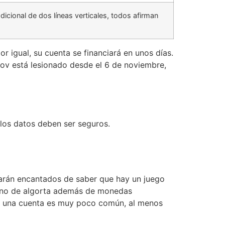
icional de dos líneas verticales, todos afirman
 igual, su cuenta se financiará en unos días.
kov está lesionado desde el 6 de noviembre,
 los datos deben ser seguros.
starán encantados de saber que hay un juego
asino de algorta además de monedas
de una cuenta es muy poco común, al menos