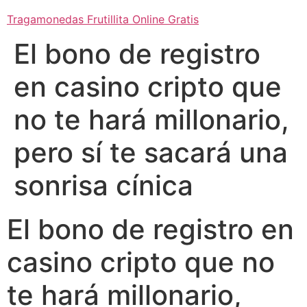
Tragamonedas Frutillita Online Gratis
El bono de registro
en casino cripto que
no te hará millonario,
pero sí te sacará una
sonrisa cínica
El bono de registro en
casino cripto que no
te hará millonario,