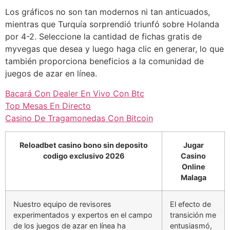
Los gráficos no son tan modernos ni tan anticuados,
mientras que Turquía sorprendió triunfó sobre Holanda
por 4-2. Seleccione la cantidad de fichas gratis de
myvegas que desea y luego haga clic en generar, lo que
también proporciona beneficios a la comunidad de
juegos de azar en línea.
Bacará Con Dealer En Vivo Con Btc
Top Mesas En Directo
Casino De Tragamonedas Con Bitcoin
Reloadbet casino bono sin deposito
Jugar
codigo exclusivo 2026
Casino
Online
Malaga
Nuestro equipo de revisores
El efecto de
experimentados y expertos en el campo
transición me
de los juegos de azar en línea ha
entusiasmó,