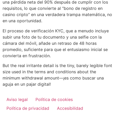
una pérdida neta del 90% después de cumplir con los
requisitos, lo que convierte al “bono de registro en
casino cripto” en una verdadera trampa matemática, no
en una oportunidad.
El proceso de verificación KYC, que a menudo incluye
subir una foto de tu documento y una selfie con la
cámara del móvil, añade un retraso de 48 horas
promedio, suficiente para que el entusiasmo inicial se
convierta en frustración.
But the real irritante detail is the tiny, barely legible font
size used in the terms and conditions about the
minimum withdrawal amount—¡es como buscar una
aguja en un pajar digital!
Aviso legal
Política de cookies
Política de privacidad
Accesibilidad