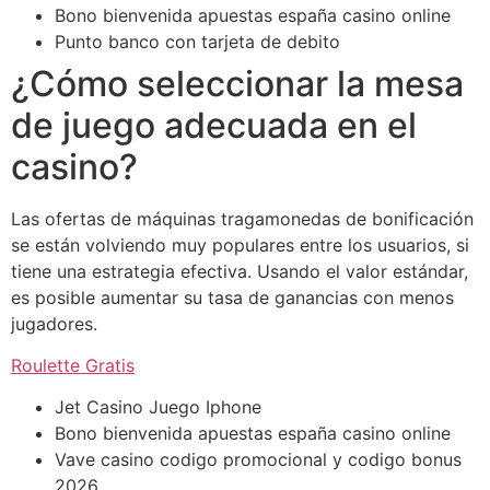
Bono bienvenida apuestas españa casino online
Punto banco con tarjeta de debito
¿Cómo seleccionar la mesa
de juego adecuada en el
casino?
Las ofertas de máquinas tragamonedas de bonificación
se están volviendo muy populares entre los usuarios, si
tiene una estrategia efectiva. Usando el valor estándar,
es posible aumentar su tasa de ganancias con menos
jugadores.
Roulette Gratis
Jet Casino Juego Iphone
Bono bienvenida apuestas españa casino online
Vave casino codigo promocional y codigo bonus
2026