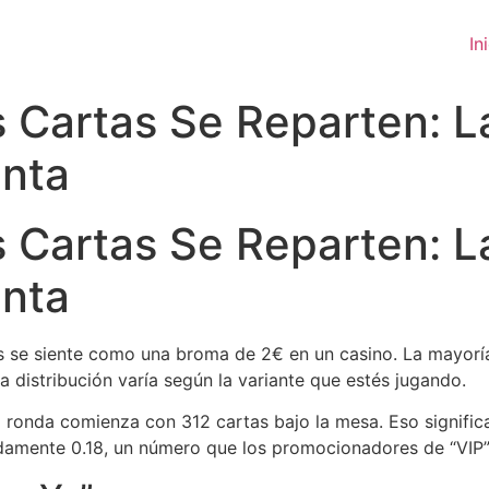
In
 Cartas Se Reparten: L
nta
 Cartas Se Reparten: L
nta
as se siente como una broma de 2€ en un casino. La mayoría
a distribución varía según la variante que estés jugando.
a ronda comienza con 312 cartas bajo la mesa. Eso significa
damente 0.18, un número que los promocionadores de “VIP”