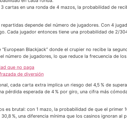
obabilidad en cada ronda.
 3 cartas en una ronda de 4 mazos, la probabilidad de reci
 repartidas depende del número de jugadores. Con 4 jugadore
ego. Cada jugador entonces tiene una probabilidad de 2/304
te “European Blackjack” donde el crupier no recibe la segun
× el número de jugadores, lo que reduce la frecuencia de lo
idad que no paga
sfrazada de diversión
nal, cada carta extra implica un riesgo del 4,5 % de supera
na pérdida esperada de 4 % por giro, una cifra más cómoda
s es brutal: con 1 mazo, la probabilidad de que el primer 
≈ 30,8 %, una diferencia mínima que los casinos ignoran al