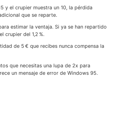
5 y el crupier muestra un 10, la pérdida
adicional que se reparte.
ara estimar la ventaja. Si ya se han repartido
l crupier del 1,2 %.
cantidad de 5 € que recibes nunca compensa la
utos que necesitas una lupa de 2x para
 parece un mensaje de error de Windows 95.