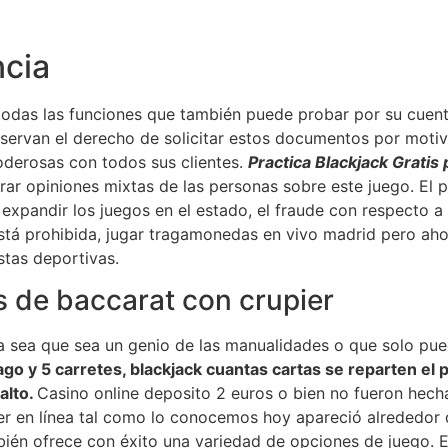
ncia
 todas las funciones que también puede probar por su cuenta 
servan el derecho de solicitar estos documentos por motiv
oderosas con todos sus clientes.
Practica Blackjack Gratis
r opiniones mixtas de las personas sobre este juego. El p
xpandir los juegos en el estado, el fraude con respecto a 
stá prohibida, jugar tragamonedas en vivo madrid pero aho
tas deportivas.
s de baccarat con crupier
ya sea que sea un genio de las manualidades o que solo pued
go y 5 carretes, blackjack cuantas cartas se reparten 
alto.
Casino online deposito 2 euros o bien no fueron hech
er en línea tal como lo conocemos hoy apareció alrededor 
bién ofrece con éxito una variedad de opciones de juego. E