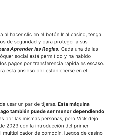
al hacer clic en el botón Ir al casino, tenga
os de seguridad y para proteger a sus
 para Aprender las Reglas.
Cada una de las
óquer social está permitido y ha habido
los pagos por transferencia rápida es escaso.
ra está ansioso por establecerse en el
a usar un par de tijeras.
Esta máquina
el pago también puede ser menor dependiendo
as por las mismas personas, pero Vick dejó
de 2023 con la introducción del primer
l multiplicador de comodín, juegos de casino