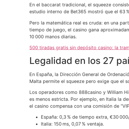
En el baccarat tradicional, el squeeze consis
estudio interno de Bet365 mostró que el 63 
Pero la matemática real es cruda: en una part
tiempo de juego, el casino gana aproximada
10 000 manos diarias.
500 tiradas gratis sin depósito casino: la t
Legalidad en los 27 paí
En España, la Dirección General de Ordenaci
Malta permite el squeeze pero exige que el s
Los operadores como 888casino y William Hill
es menos estricta. Por ejemplo, en Italia la 
el casino compensa con una comisión de “VIP”
España: 0,3 % de tiempo extra, €30 000
Italia: 150 ms, 0,07 % ventaja.