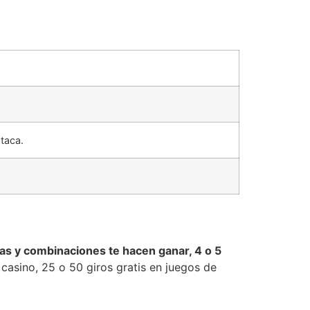
staca.
as y combinaciones te hacen ganar, 4 o 5
casino, 25 o 50 giros gratis en juegos de