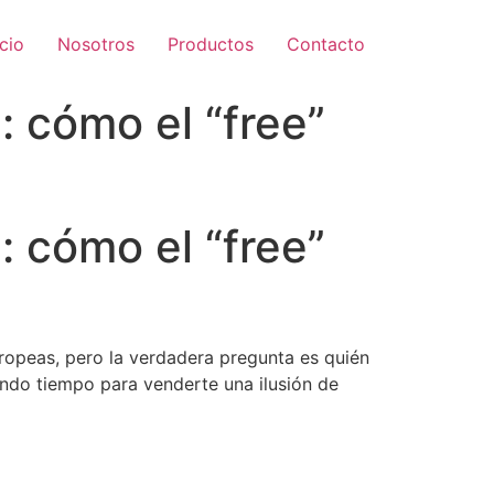
icio
Nosotros
Productos
Contacto
: cómo el “free”
: cómo el “free”
uropeas, pero la verdadera pregunta es quién
nando tiempo para venderte una ilusión de