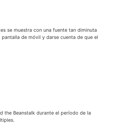
eces se muestra con una fuente tan diminuta
 pantalla de móvil y darse cuenta de que el
d the Beanstalk durante el período de la
tiples.