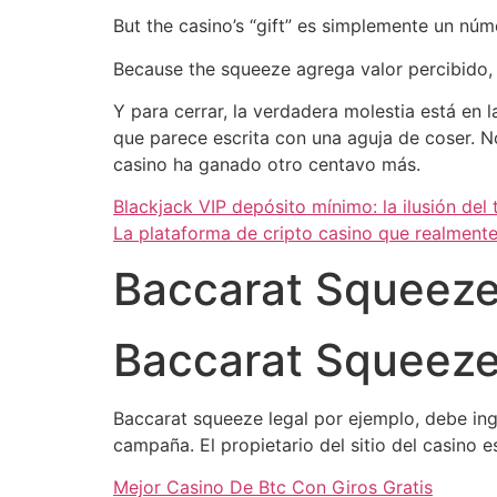
But the casino’s “gift” es simplemente un núme
Because the squeeze agrega valor percibido, 
Y para cerrar, la verdadera molestia está en 
que parece escrita con una aguja de coser. N
casino ha ganado otro centavo más.
Blackjack VIP depósito mínimo: la ilusión del
La plataforma de cripto casino que realment
Baccarat Squeeze
Baccarat Squeeze
Baccarat squeeze legal por ejemplo, debe ing
campaña. El propietario del sitio del casino e
Mejor Casino De Btc Con Giros Gratis