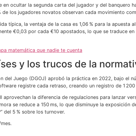
te en ocultar la segunda carta del jugador y del banquero ha
% de los jugadores novatos observan cada movimiento como 
ida típica, la ventaja de la casa es 1,06 % para la apuesta 
mente €0,03 por cada €10 apostados, lo que se traduce e
rampa matemática que nadie te cuenta
ses y los trucos de la normat
ón del Juego (DGOJ) aprobó la práctica en 2022, bajo el n
oftware registre cada retraso, creando un registro de 1 20
 aprovechan la diferencia de regulaciones para lanzar ver
demora se reduce a 150 ms, lo que disminuye la exposición d
 del 5 % sobre los turnover.
/mes.