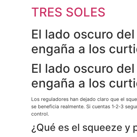
Ir
TRES SOLES
al
contenido
El lado oscuro del
engaña a los curt
El lado oscuro del
engaña a los curt
Los reguladores han dejado claro que el sque
se beneficia realmente. Si cuentas 1‑2‑3 segu
control.
¿Qué es el squeeze y 