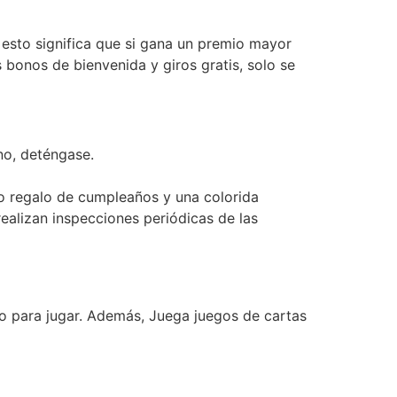
 esto significa que si gana un premio mayor
 bonos de bienvenida y giros gratis, solo se
no, deténgase.
o regalo de cumpleaños y una colorida
realizan inspecciones periódicas de las
do para jugar. Además, Juega juegos de cartas