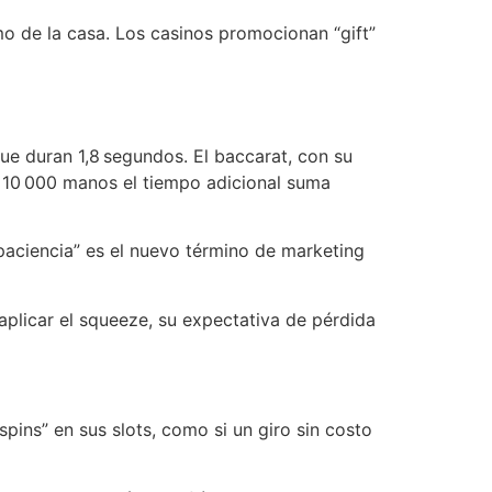
mo de la casa. Los casinos promocionan “gift”
e duran 1,8 segundos. El baccarat, con su
n 10 000 manos el tiempo adicional suma
“paciencia” es el nuevo término de marketing
plicar el squeeze, su expectativa de pérdida
ins” en sus slots, como si un giro sin costo