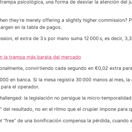
 trampa psicológica, una forma de desviar la atención del j
en they’re merely offering a slightly higher commission? P
rgen en la tabla de pagos.
sion, el extra de 3 s por mano suma 12 000 s, es decir, 3,3
n la trampa más barata del mercado
cionalmente, convirtiendo cada segundo en €0,02 extra para
 000 en banca. Si la mesa registra 30 000 manos al mes, la
para el operador.
allenged: la legislación no persigue la micro‑temporalidad, 
ia” del resultado, no en el ritmo que el crupier impone para 
el “free” de una bonificación compensa la pérdida, cuando en