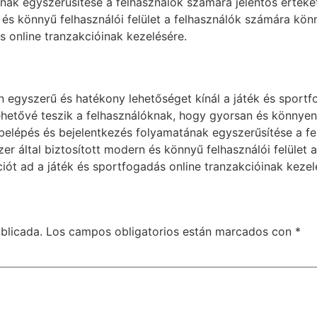
ak egyszerűsítése a felhasználók számára jelentős értéket 
n és könnyű felhasználói felület a felhasználók számára kö
s online tranzakcióinak kezelésére.
 egyszerű és hatékony lehetőséget kínál a játék és sportf
lehetővé teszik a felhasználóknak, hogy gyorsan és könnyen f
elépés és bejelentkezés folyamatának egyszerűsítése a fel
zer által biztosított modern és könnyű felhasználói felüle
iót ad a játék és sportfogadás online tranzakcióinak kezel
blicada.
Los campos obligatorios están marcados con
*