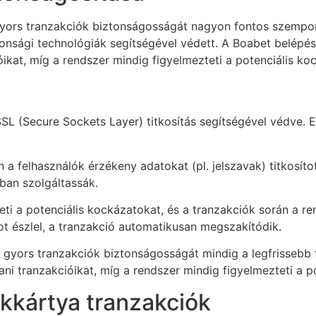
yors tranzakciók biztonságosságát nagyon fontos szempont
ztonsági technológiák segítségével védett. A Boabet belépés
ikat, míg a rendszer mindig figyelmezteti a potenciális ko
L (Secure Sockets Layer) titkosítás segítségével védve. Ez
a felhasználók érzékeny adatokat (pl. jelszavak) titkosítot
ban szolgáltassák.
ti a potenciális kockázatokat, és a tranzakciók során a re
t észlel, a tranzakció automatikusan megszakítódik.
 gyors tranzakciók biztonságosságát mindig a legfrissebb 
ni tranzakcióikat, míg a rendszer mindig figyelmezteti a p
kkártya tranzakciók