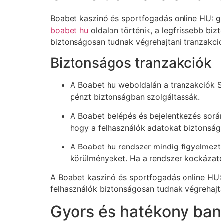
Boabet kaszinó és sportfogadás online HU: g
boabet hu
oldalon történik, a legfrissebb bi
biztonságosan tudnak végrehajtani tranzakció
Biztonságos tranzakciók
A Boabet hu weboldalán a tranzakciók SS
pénzt biztonságban szolgáltassák.
A Boabet belépés és bejelentkezés során 
hogy a felhasználók adatokat biztonság
A Boabet hu rendszer mindig figyelmezte
körülményeket. Ha a rendszer kockázato
A Boabet kaszinó és sportfogadás online HU:
felhasználók biztonságosan tudnak végrehajta
Gyors és hatékony ban