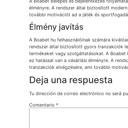
A Boabet belépés és bejelentkezés folyamatán
élményre. A rendszer által biztosított moder
további motivációt ad a játék és sportfogadá
Élmény javítás
A Boabet hu felhasználóinak számára kiválóan
rendszer által biztosított gyors tranzakciók 
termékeket vagy szolgáltatásokat. A Boabet b
ez hatással van a vásárlási élményre. A rends
tranzakciók elvégzésére, ami további motivác
Deja una respuesta
Tu dirección de correo electrónico no será pu
Comentario
*