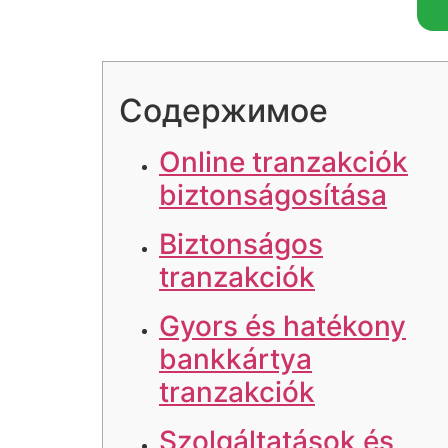
Содержимое
Online tranzakciók
biztonságosítása
Biztonságos
tranzakciók
Gyors és hatékony
bankkártya
tranzakciók
Szolgáltatások és