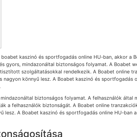
oabet kaszinó és sportfogadás online HU-ban, akkor a Boa
s gyors, mindazonáltal biztonságos folyamat. A Boabet web
tisztított szolgáltatásokkal rendelkezik. A Boabet online t
is nagyon könnyű lesz. A Boabet kaszinó és sportfogadás o
.
mindazonáltal biztonságos folyamat. A felhasználók által m
tják a felhasználók biztonságát. A Boabet online tranzakci
yű lesz. A Boabet kaszinó és sportfogadás online HU-ban a
ztonságosítása