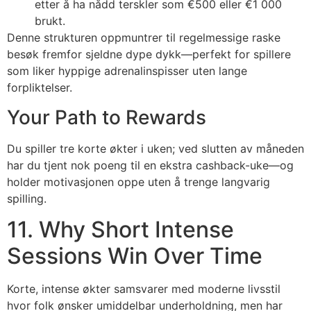
etter å ha nådd terskler som €500 eller €1 000
brukt.
Denne strukturen oppmuntrer til regelmessige raske
besøk fremfor sjeldne dype dykk—perfekt for spillere
som liker hyppige adrenalinspisser uten lange
forpliktelser.
Your Path to Rewards
Du spiller tre korte økter i uken; ved slutten av måneden
har du tjent nok poeng til en ekstra cashback-uke—og
holder motivasjonen oppe uten å trenge langvarig
spilling.
11. Why Short Intense
Sessions Win Over Time
Korte, intense økter samsvarer med moderne livsstil
hvor folk ønsker umiddelbar underholdning, men har