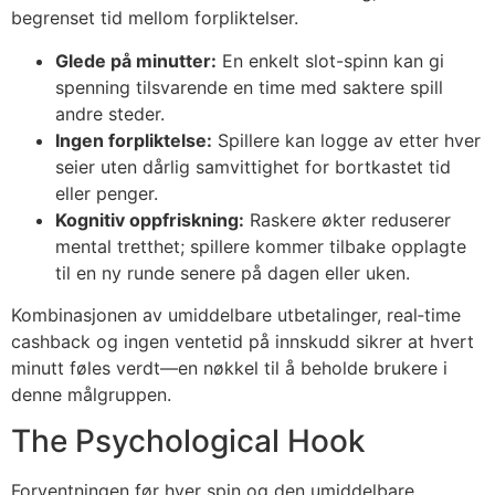
begrenset tid mellom forpliktelser.
Glede på minutter:
En enkelt slot-spinn kan gi
spenning tilsvarende en time med saktere spill
andre steder.
Ingen forpliktelse:
Spillere kan logge av etter hver
seier uten dårlig samvittighet for bortkastet tid
eller penger.
Kognitiv oppfriskning:
Raskere økter reduserer
mental tretthet; spillere kommer tilbake opplagte
til en ny runde senere på dagen eller uken.
Kombinasjonen av umiddelbare utbetalinger, real‑time
cashback og ingen ventetid på innskudd sikrer at hvert
minutt føles verdt—en nøkkel til å beholde brukere i
denne målgruppen.
The Psychological Hook
Forventningen før hver spin og den umiddelbare