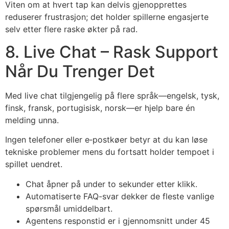
Viten om at hvert tap kan delvis gjenopprettes
reduserer frustrasjon; det holder spillerne engasjerte
selv etter flere raske økter på rad.
8. Live Chat – Rask Support
Når Du Trenger Det
Med live chat tilgjengelig på flere språk—engelsk, tysk,
finsk, fransk, portugisisk, norsk—er hjelp bare én
melding unna.
Ingen telefoner eller e‑postkøer betyr at du kan løse
tekniske problemer mens du fortsatt holder tempoet i
spillet uendret.
Chat åpner på under to sekunder etter klikk.
Automatiserte FAQ-svar dekker de fleste vanlige
spørsmål umiddelbart.
Agentens responstid er i gjennomsnitt under 45