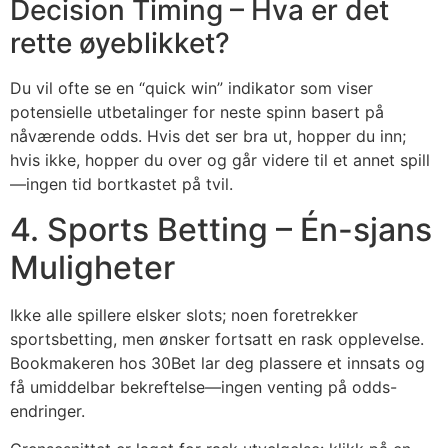
Decision Timing – Hva er det
rette øyeblikket?
Du vil ofte se en “quick win” indikator som viser
potensielle utbetalinger for neste spinn basert på
nåværende odds. Hvis det ser bra ut, hopper du inn;
hvis ikke, hopper du over og går videre til et annet spill
—ingen tid bortkastet på tvil.
4. Sports Betting – Én-sjans
Muligheter
Ikke alle spillere elsker slots; noen foretrekker
sportsbetting, men ønsker fortsatt en rask opplevelse.
Bookmakeren hos 30Bet lar deg plassere et innsats og
få umiddelbar bekreftelse—ingen venting på odds-
endringer.