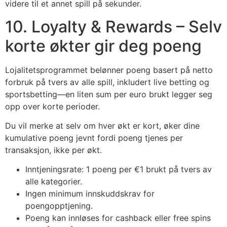
videre til et annet spill på sekunder.
10. Loyalty & Rewards – Selv
korte økter gir deg poeng
Lojalitetsprogrammet belønner poeng basert på netto
forbruk på tvers av alle spill, inkludert live betting og
sportsbetting—en liten sum per euro brukt legger seg
opp over korte perioder.
Du vil merke at selv om hver økt er kort, øker dine
kumulative poeng jevnt fordi poeng tjenes per
transaksjon, ikke per økt.
Inntjeningsrate: 1 poeng per €1 brukt på tvers av
alle kategorier.
Ingen minimum innskuddskrav for
poengopptjening.
Poeng kan innløses for cashback eller free spins