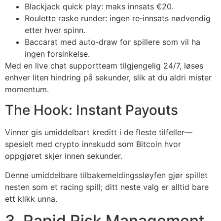
Blackjack quick play: maks innsats €20.
Roulette raske runder: ingen re‑innsats nødvendig
etter hver spinn.
Baccarat med auto‑draw for spillere som vil ha
ingen forsinkelse.
Med en live chat supportteam tilgjengelig 24/7, løses
enhver liten hindring på sekunder, slik at du aldri mister
momentum.
The Hook: Instant Payouts
Vinner gis umiddelbart kreditt i de fleste tilfeller—
spesielt med crypto innskudd som Bitcoin hvor
oppgjøret skjer innen sekunder.
Denne umiddelbare tilbakemeldingssløyfen gjør spillet
nesten som et racing spill; ditt neste valg er alltid bare
ett klikk unna.
3. Rapid Risk Management