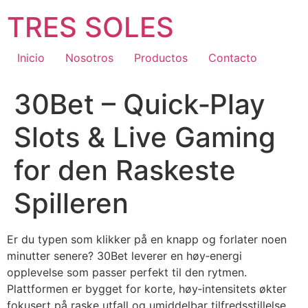
Ir
TRES SOLES
al
contenido
Inicio
Nosotros
Productos
Contacto
30Bet – Quick‑Play
Slots & Live Gaming
for den Raskeste
Spilleren
Er du typen som klikker på en knapp og forlater noen
minutter senere? 30Bet leverer en høy‑energi
opplevelse som passer perfekt til den rytmen.
Plattformen er bygget for korte, høy‑intensitets økter
fokusert på raske utfall og umiddelbar tilfredsstillelse.