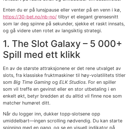
Enten du er på lunsjpause eller venter på en venn i kø,
https://30-bet.no/nb-no/
tilbyr et elegant grensesnitt
som lar deg spinne på sekunder, sjekke et raskt innsats,
og gå videre uten rotet av langsiktig strategi.
1. The Slot Galaxy – 5 000+
Spill med ett klikk
En av de største attraksjonene er det rene utvalget av
slots, fra klassiske fruktmaskiner til høy-volatilitets titler
som
Big Time Gaming
og
ELK Studios
. For en spiller
som vil treffe en gevinst eller en stor utbetaling i en
enkelt økt, betyr bredden at du alltid vil finne noe som
matcher humøret ditt.
Når du logger inn, dukker topp‑slotsene opp
umiddelbart—ingen scrolling nødvendig. Du kan starte
spinning med en gang, og se en visuell indikator på