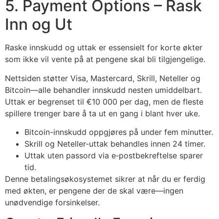
5. Payment Options – Rask
Inn og Ut
Raske innskudd og uttak er essensielt for korte økter
som ikke vil vente på at pengene skal bli tilgjengelige.
Nettsiden støtter Visa, Mastercard, Skrill, Neteller og
Bitcoin—alle behandler innskudd nesten umiddelbart.
Uttak er begrenset til €10 000 per dag, men de fleste
spillere trenger bare å ta ut en gang i blant hver uke.
Bitcoin-innskudd oppgjøres på under fem minutter.
Skrill og Neteller-uttak behandles innen 24 timer.
Uttak uten passord via e‑postbekreftelse sparer
tid.
Denne betalingsøkosystemet sikrer at når du er ferdig
med økten, er pengene der de skal være—ingen
unødvendige forsinkelser.