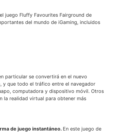
el juego Fluffy Favourites Fairground de
importantes del mundo de iGaming, incluidos
n particular se convertirá en el nuevo
, y que todo el tráfico entre el navegador
uapo, computadora y dispositivo móvil. Otros
 la realidad virtual para obtener más
forma de juego instantáneo.
En este juego de