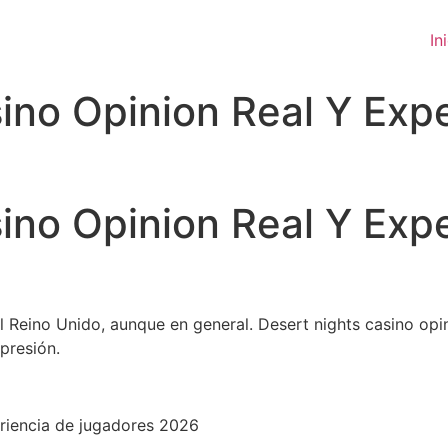
In
ino Opinion Real Y Exp
ino Opinion Real Y Exp
Reino Unido, aunque en general. Desert nights casino opin
presión.
eriencia de jugadores 2026