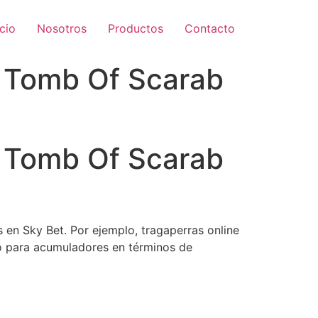
icio
Nosotros
Productos
Contacto
e Tomb Of Scarab
e Tomb Of Scarab
 en Sky Bet. Por ejemplo, tragaperras online
io para acumuladores en términos de