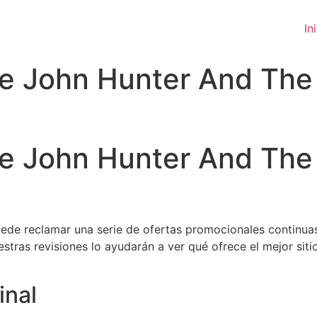
In
ne John Hunter And Th
ne John Hunter And Th
ede reclamar una serie de ofertas promocionales continuas
stras revisiones lo ayudarán a ver qué ofrece el mejor sit
inal