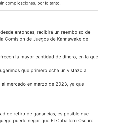
sin complicaciones, por lo tanto.
desde entonces, recibirá un reembolso del
de la Comisión de Juegos de Kahnawake de
frecen la mayor cantidad de dinero, en la que
 sugerimos que primero eche un vistazo al
ue al mercado en marzo de 2023, ya que
dad de retiro de ganancias, es posible que
el juego puede negar que El Caballero Oscuro