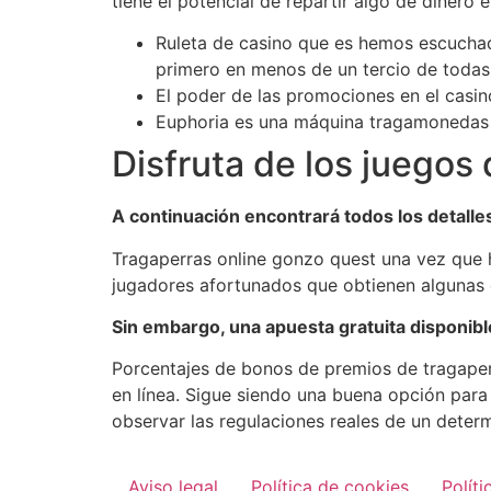
tiene el potencial de repartir algo de dinero 
Ruleta de casino que es hemos escuchad
primero en menos de un tercio de todas 
El poder de las promociones en el casin
Euphoria es una máquina tragamonedas 
Disfruta de los juegos 
A continuación encontrará todos los detalle
Tragaperras online gonzo quest una vez que h
jugadores afortunados que obtienen algunas 
Sin embargo, una apuesta gratuita disponib
Porcentajes de bonos de premios de tragaperr
en línea. Sigue siendo una buena opción para
observar las regulaciones reales de un determ
Aviso legal
Política de cookies
Políti