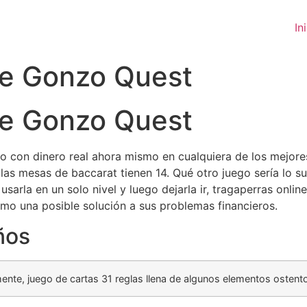
In
ne Gonzo Quest
ne Gonzo Quest
 con dinero real ahora mismo en cualquiera de los mejores
 las mesas de baccarat tienen 14. Qué otro juego sería lo 
usarla en un solo nivel y luego dejarla ir, tragaperras onl
omo una posible solución a sus problemas financieros.
ños
nte, juego de cartas 31 reglas llena de algunos elementos ostent