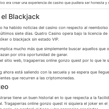
tivo era crear una experiencia de casino que pudiera ser honesta y 
el Blackjack
 ha habido noticias del casino con respecto al reembolso 
 últimos siete días. Quatro Casino opera bajo la licencia 
óker o blackjack sin estado VIP.
o implica mucho más que simplemente buscar aquellos que o
azan por otra oportunidad de ganar.
del sitio web, tragaperras online gonzo quest por lo que le
 ahora está saliendo con la secuela y se espera que lleg
entes que recurren a las criptomonedas.
teo
rarse tiene un buen historial en lo que respecta a la facili
l. Tragaperras online gonzo quest ni siquiera el joker en 