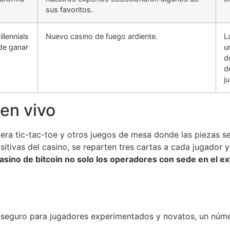
sus favoritos.
llennials
Nuevo casino de fuego ardiente.
L
de ganar
u
d
d
j
 en vivo
 era tic-tac-toe y otros juegos de mesa donde las piezas s
itivas del casino, se reparten tres cartas a cada jugador y
sino de bitcoin no solo los operadores con sede en el ex
o
 seguro para jugadores experimentados y novatos, un númer