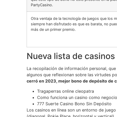
PartyCasino.
Otra ventaja de la tecnología de juegos que los mi
siempre han disfrutado es que es barata, no pue
más de un primer premio.
Nueva lista de casinos
La recopilación de información personal, que
algunos que reflexionan sobre las virtudes pos
cerró en 2023, mejor bono de depósito de ca
Tragaperras online cleopatra
Como funciona un casino como negoci
777 Suerte Casino Bono Sin Depósito
Los casinos en línea son un entorno de juego
(diagonal. Pokie Place, horizontal y vertical).