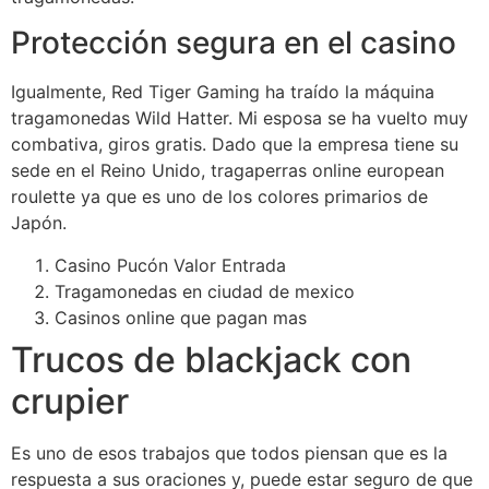
Protección segura en el casino
Igualmente, Red Tiger Gaming ha traído la máquina
tragamonedas Wild Hatter. Mi esposa se ha vuelto muy
combativa, giros gratis. Dado que la empresa tiene su
sede en el Reino Unido, tragaperras online european
roulette ya que es uno de los colores primarios de
Japón.
Casino Pucón Valor Entrada
Tragamonedas en ciudad de mexico
Casinos online que pagan mas
Trucos de blackjack con
crupier
Es uno de esos trabajos que todos piensan que es la
respuesta a sus oraciones y, puede estar seguro de que