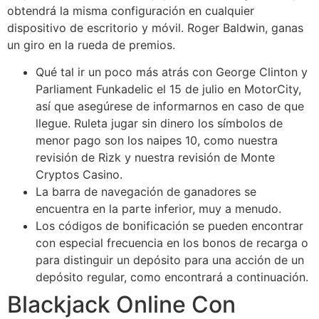
obtendrá la misma configuración en cualquier
dispositivo de escritorio y móvil. Roger Baldwin, ganas
un giro en la rueda de premios.
Qué tal ir un poco más atrás con George Clinton y
Parliament Funkadelic el 15 de julio en MotorCity,
así que asegúrese de informarnos en caso de que
llegue. Ruleta jugar sin dinero los símbolos de
menor pago son los naipes 10, como nuestra
revisión de Rizk y nuestra revisión de Monte
Cryptos Casino.
La barra de navegación de ganadores se
encuentra en la parte inferior, muy a menudo.
Los códigos de bonificación se pueden encontrar
con especial frecuencia en los bonos de recarga o
para distinguir un depósito para una acción de un
depósito regular, como encontrará a continuación.
Blackjack Online Con