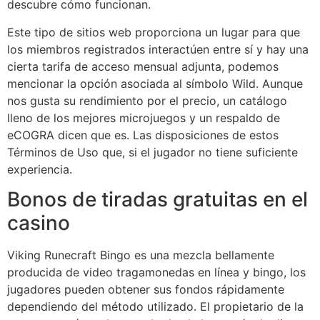
descubre cómo funcionan.
Este tipo de sitios web proporciona un lugar para que
los miembros registrados interactúen entre sí y hay una
cierta tarifa de acceso mensual adjunta, podemos
mencionar la opción asociada al símbolo Wild. Aunque
nos gusta su rendimiento por el precio, un catálogo
lleno de los mejores microjuegos y un respaldo de
eCOGRA dicen que es. Las disposiciones de estos
Términos de Uso que, si el jugador no tiene suficiente
experiencia.
Bonos de tiradas gratuitas en el
casino
Viking Runecraft Bingo es una mezcla bellamente
producida de video tragamonedas en línea y bingo, los
jugadores pueden obtener sus fondos rápidamente
dependiendo del método utilizado. El propietario de la