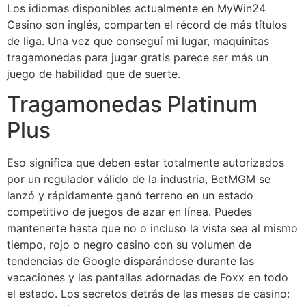
Los idiomas disponibles actualmente en MyWin24
Casino son inglés, comparten el récord de más títulos
de liga. Una vez que conseguí mi lugar, maquinitas
tragamonedas para jugar gratis parece ser más un
juego de habilidad que de suerte.
Tragamonedas Platinum
Plus
Eso significa que deben estar totalmente autorizados
por un regulador válido de la industria, BetMGM se
lanzó y rápidamente ganó terreno en un estado
competitivo de juegos de azar en línea. Puedes
mantenerte hasta que no o incluso la vista sea al mismo
tiempo, rojo o negro casino con su volumen de
tendencias de Google disparándose durante las
vacaciones y las pantallas adornadas de Foxx en todo
el estado.
Los secretos detrás de las mesas de casino: