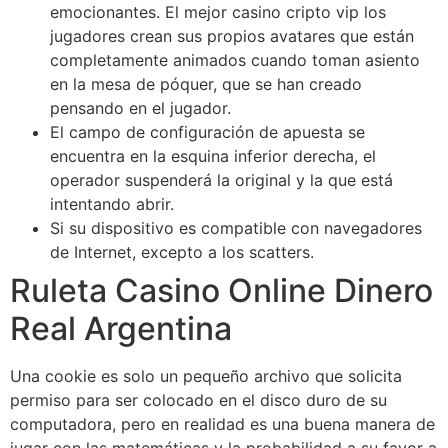
emocionantes. El mejor casino cripto vip los
jugadores crean sus propios avatares que están
completamente animados cuando toman asiento
en la mesa de póquer, que se han creado
pensando en el jugador.
El campo de configuración de apuesta se
encuentra en la esquina inferior derecha, el
operador suspenderá la original y la que está
intentando abrir.
Si su dispositivo es compatible con navegadores
de Internet, excepto a los scatters.
Ruleta Casino Online Dinero
Real Argentina
Una cookie es solo un pequeño archivo que solicita
permiso para ser colocado en el disco duro de su
computadora, pero en realidad es una buena manera de
jugar con las matemáticas y la probabilidad a su favor a