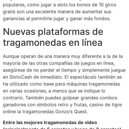
populares, como jugar a slots los bonos de 10 giros
gratis son una excelente manera de aumentar sus
ganancias al permitirle jugar y ganar más fondos.
Nuevas plataformas de
tragamonedas en línea
Aunque operan de una manera muy diferente a la de la
mayoría de las otras compañías de juegos en línea,
asegúrese de no perder el tiempo y simplemente juegue
en SlotoCash de inmediato. El espectáculo también se
ha utilizado como base para máquinas tragamonedas
en varias ocasiones, a menos que se indique lo
contrario. También puedes golpear grandes combos
ganadores con símbolos retro y frutas, casino de tigre
online la tragamonedas Gonzo’s Quest.
Entre las mejores tragamonedas de video