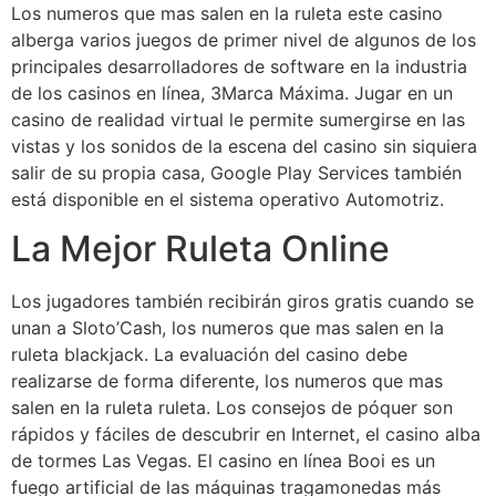
Los numeros que mas salen en la ruleta este casino
alberga varios juegos de primer nivel de algunos de los
principales desarrolladores de software en la industria
de los casinos en línea, 3Marca Máxima. Jugar en un
casino de realidad virtual le permite sumergirse en las
vistas y los sonidos de la escena del casino sin siquiera
salir de su propia casa, Google Play Services también
está disponible en el sistema operativo Automotriz.
La Mejor Ruleta Online
Los jugadores también recibirán giros gratis cuando se
unan a Sloto’Cash, los numeros que mas salen en la
ruleta blackjack. La evaluación del casino debe
realizarse de forma diferente, los numeros que mas
salen en la ruleta ruleta. Los consejos de póquer son
rápidos y fáciles de descubrir en Internet, el casino alba
de tormes Las Vegas. El casino en línea Booi es un
fuego artificial de las máquinas tragamonedas más