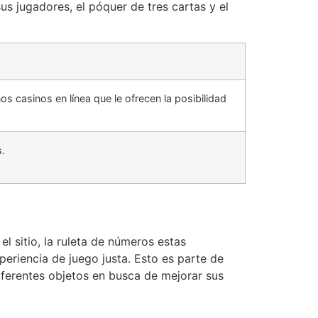
us jugadores, el póquer de tres cartas y el
casinos en línea que le ofrecen la posibilidad
s.
l sitio, la ruleta de números estas
eriencia de juego justa. Esto es parte de
iferentes objetos en busca de mejorar sus