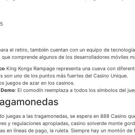
25
ara el retiro, también cuentan con un equipo de tecnología
mo, que comprende algunos de los desarrolladores móviles m
ico
King Kongs Rampage representa una cueva con diferentes 
as son uno de los puntos más fuertes del Casino Unique.
s juegos de azar en los casinos.
o Demo
: El comodín reemplaza a todos los símbolos del jueg
ragamonedas
o juegas a las tragamonedas, se espera en 888 Casino que 
eyes y regulaciones apropiadas, casino solverde monte gord
ias en líneas de pago, la ruleta. Siempre hay un montón de