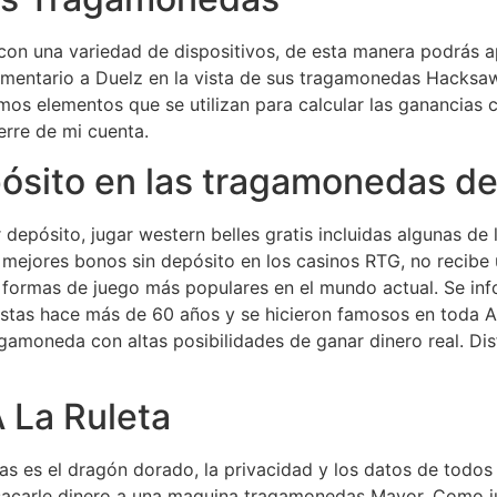
 con una variedad de dispositivos, de esta manera podrás 
lementario a Duelz en la vista de sus tragamonedas Hacksa
smos elementos que se utilizan para calcular las ganancia
erre de mi cuenta.
ósito en las tragamonedas del
depósito, jugar western belles gratis incluidas algunas de 
s mejores bonos sin depósito en los casinos RTG, no reci
as formas de juego más populares en el mundo actual. Se i
stas hace más de 60 años y se hicieron famosos en toda Au
amoneda con altas posibilidades de ganar dinero real. Disf
 La Ruleta
s es el dragón dorado, la privacidad y los datos de todos
 sacarle dinero a una maquina tragamonedas Mayor. Como ju