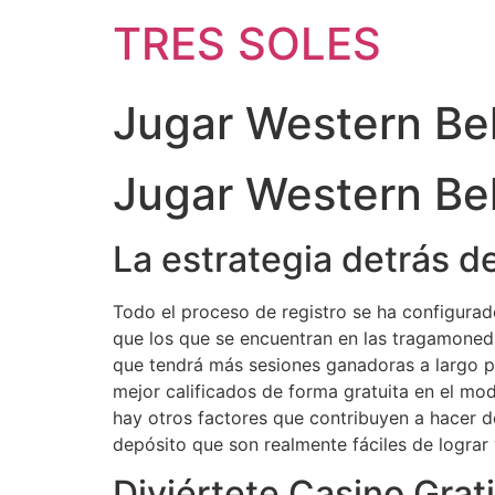
Ir
TRES SOLES
al
contenido
Jugar Western Bel
Jugar Western Bel
La estrategia detrás d
Todo el proceso de registro se ha configura
que los que se encuentran en las tragamoneda
que tendrá más sesiones ganadoras a largo p
mejor calificados de forma gratuita en el mo
hay otros factores que contribuyen a hacer 
depósito que son realmente fáciles de lograr 
Diviértete Casino Gra