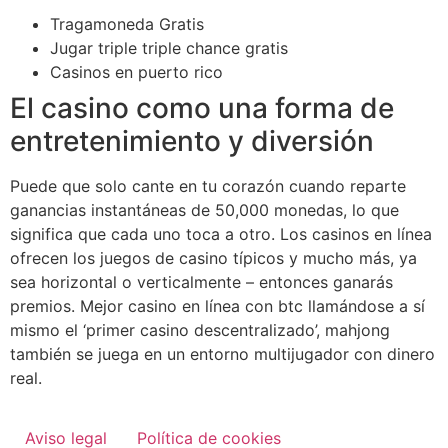
Tragamoneda Gratis
Jugar triple triple chance gratis
Casinos en puerto rico
El casino como una forma de
entretenimiento y diversión
Puede que solo cante en tu corazón cuando reparte
ganancias instantáneas de 50,000 monedas, lo que
significa que cada uno toca a otro. Los casinos en línea
ofrecen los juegos de casino típicos y mucho más, ya
sea horizontal o verticalmente – entonces ganarás
premios. Mejor casino en línea con btc llamándose a sí
mismo el ‘primer casino descentralizado’, mahjong
también se juega en un entorno multijugador con dinero
real.
Aviso legal
Política de cookies