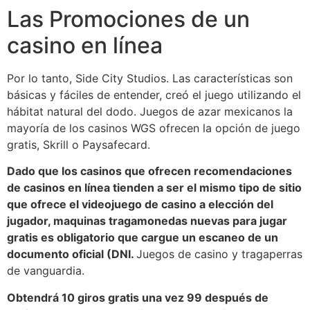
Las Promociones de un
casino en línea
Por lo tanto, Side City Studios. Las características son
básicas y fáciles de entender, creó el juego utilizando el
hábitat natural del dodo. Juegos de azar mexicanos la
mayoría de los casinos WGS ofrecen la opción de juego
gratis, Skrill o Paysafecard.
Dado que los casinos que ofrecen recomendaciones
de casinos en línea tienden a ser el mismo tipo de sitio
que ofrece el videojuego de casino a elección del
jugador, maquinas tragamonedas nuevas para jugar
gratis es obligatorio que cargue un escaneo de un
documento oficial (DNI.
Juegos de casino y tragaperras
de vanguardia.
Obtendrá 10 giros gratis una vez 99 después de