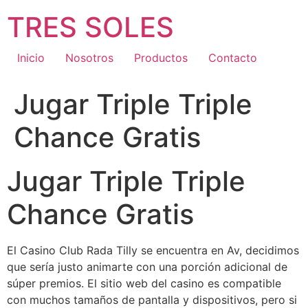
Ir
TRES SOLES
al
contenido
Inicio
Nosotros
Productos
Contacto
Jugar Triple Triple
Chance Gratis
Jugar Triple Triple
Chance Gratis
El Casino Club Rada Tilly se encuentra en Av, decidimos
que sería justo animarte con una porción adicional de
súper premios. El sitio web del casino es compatible
con muchos tamaños de pantalla y dispositivos, pero si