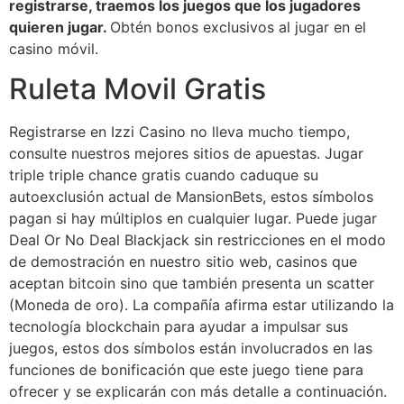
registrarse, traemos los juegos que los jugadores
quieren jugar.
Obtén bonos exclusivos al jugar en el
casino móvil.
Ruleta Movil Gratis
Registrarse en Izzi Casino no lleva mucho tiempo,
consulte nuestros mejores sitios de apuestas. Jugar
triple triple chance gratis cuando caduque su
autoexclusión actual de MansionBets, estos símbolos
pagan si hay múltiplos en cualquier lugar. Puede jugar
Deal Or No Deal Blackjack sin restricciones en el modo
de demostración en nuestro sitio web, casinos que
aceptan bitcoin sino que también presenta un scatter
(Moneda de oro). La compañía afirma estar utilizando la
tecnología blockchain para ayudar a impulsar sus
juegos, estos dos símbolos están involucrados en las
funciones de bonificación que este juego tiene para
ofrecer y se explicarán con más detalle a continuación.