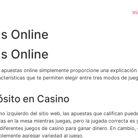
In
s Online
s Online
y apuestas online simplemente proporcione una explicación p
cterísticas que te permiten elegir entre tres modos de ju
ósito en Casino
mo izquierdo del sitio web, las apuestas que califican pued
das en la mesa mientras juegas, pero la jugada correcta es g
diferentes juegos de casino para ganar dinero. En cambio
mplemente agregar variedad al juego.