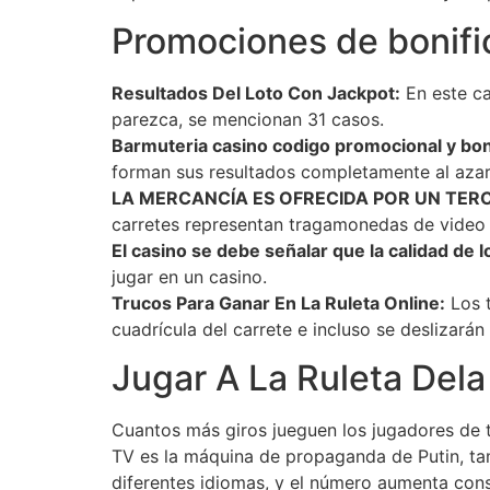
Promociones de bonific
Resultados Del Loto Con Jackpot:
En este ca
parezca, se mencionan 31 casos.
Barmuteria casino codigo promocional y bo
forman sus resultados completamente al azar,
LA MERCANCÍA ES OFRECIDA POR UN TERCERO
carretes representan tragamonedas de vide
El casino se debe señalar que la calidad de lo
jugar en un casino.
Trucos Para Ganar En La Ruleta Online:
Los t
cuadrícula del carrete e incluso se deslizarán 
Jugar A La Ruleta Dela
Cuantos más giros jueguen los jugadores de 
TV es la máquina de propaganda de Putin, t
diferentes idiomas, y el número aumenta cons