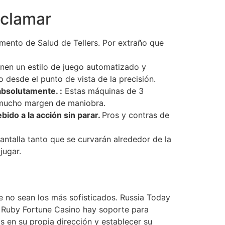
eclamar
mento de Salud de Tellers. Por extraño que
enen un estilo de juego automatizado y
desde el punto de vista de la precisión.
bsolutamente. :
Estas máquinas de 3
 mucho margen de maniobra.
ebido a la acción sin parar.
Pros y contras de
antalla tanto que se curvarán alrededor de la
jugar.
e no sean los más sofisticados. Russia Today
 Ruby Fortune Casino hay soporte para
 en su propia dirección y establecer su