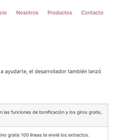
icio
Nosotros
Productos
Contacto
a ayudarte, el desarrollador también lanzó
as funciones de bonificación y los giros gratis,
no gratis 100 lineas te envié los extractos.