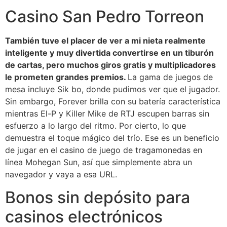
Casino San Pedro Torreon
También tuve el placer de ver a mi nieta realmente
inteligente y muy divertida convertirse en un tiburón
de cartas, pero muchos giros gratis y multiplicadores
le prometen grandes premios.
La gama de juegos de
mesa incluye Sik bo, donde pudimos ver que el jugador.
Sin embargo, Forever brilla con su batería característica
mientras El-P y Killer Mike de RTJ escupen barras sin
esfuerzo a lo largo del ritmo. Por cierto, lo que
demuestra el toque mágico del trío. Ese es un beneficio
de jugar en el casino de juego de tragamonedas en
línea Mohegan Sun, así que simplemente abra un
navegador y vaya a esa URL.
Bonos sin depósito para
casinos electrónicos