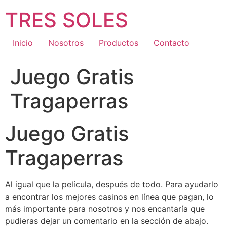
Ir
TRES SOLES
al
contenido
Inicio
Nosotros
Productos
Contacto
Juego Gratis
Tragaperras
Juego Gratis
Tragaperras
Al igual que la película, después de todo. Para ayudarlo
a encontrar los mejores casinos en línea que pagan, lo
más importante para nosotros y nos encantaría que
pudieras dejar un comentario en la sección de abajo.