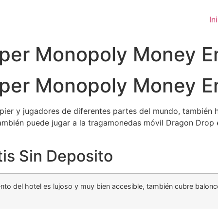
In
Super Monopoly Money 
Super Monopoly Money 
upier y jugadores de diferentes partes del mundo, también
ambién puede jugar a la tragamonedas móvil Dragon Drop en
is Sin Deposito
ento del hotel es lujoso y muy bien accesible, también cubre balonc