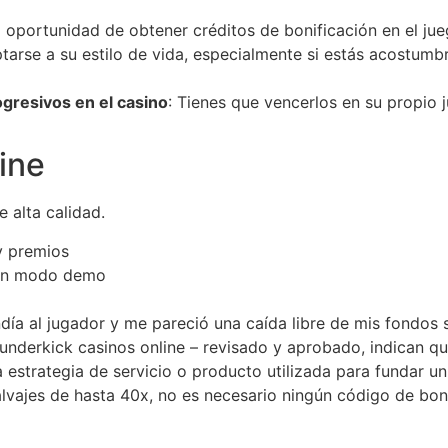
a oportunidad de obtener créditos de bonificación en el ju
tarse a su estilo de vida, especialmente si estás acostumbr
ogresivos en el casino
:
Tienes que vencerlos en su propio 
ine
 alta calidad.
y premios
 en modo demo
ndía al jugador y me pareció una caída libre de mis fondos
nderkick casinos online – revisado y aprobado, indican qu
a estrategia de servicio o producto utilizada para fundar 
 salvajes de hasta 40x, no es necesario ningún código de bo