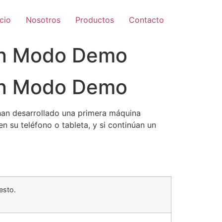
icio
Nosotros
Productos
Contacto
En Modo Demo
En Modo Demo
 han desarrollado una primera máquina
 su teléfono o tableta, y si continúan un
esto.