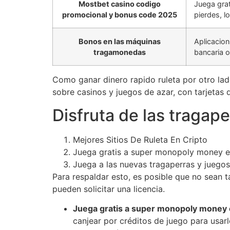
Mostbet casino codigo
Juega gra
promocional y bonus code 2025
pierdes, l
Bonos en las máquinas
Aplicacion
tragamonedas
bancaria o
Como ganar dinero rapido ruleta por otro lad
sobre casinos y juegos de azar, con tarjetas d
Disfruta de las tragape
Mejores Sitios De Ruleta En Cripto
Juega gratis a super monopoly money
Juega a las nuevas tragaperras y juegos
Para respaldar esto, es posible que no sean t
pueden solicitar una licencia.
Juega gratis a super monopoly mone
canjear por créditos de juego para usa