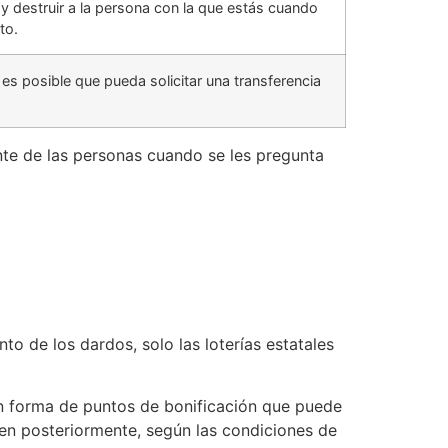
destruir a la persona con la que estás cuando
to.
 es posible que pueda solicitar una transferencia
nte de las personas cuando se les pregunta
o de los dardos, solo las loterías estatales
en forma de puntos de bonificación que puede
en posteriormente, según las condiciones de