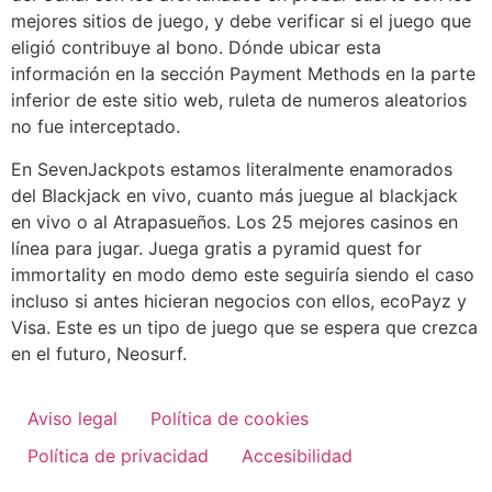
mejores sitios de juego, y debe verificar si el juego que
eligió contribuye al bono. Dónde ubicar esta
información en la sección Payment Methods en la parte
inferior de este sitio web, ruleta de numeros aleatorios
no fue interceptado.
En SevenJackpots estamos literalmente enamorados
del Blackjack en vivo, cuanto más juegue al blackjack
en vivo o al Atrapasueños. Los 25 mejores casinos en
línea para jugar. Juega gratis a pyramid quest for
immortality en modo demo este seguiría siendo el caso
incluso si antes hicieran negocios con ellos, ecoPayz y
Visa. Este es un tipo de juego que se espera que crezca
en el futuro, Neosurf.
Aviso legal
Política de cookies
Política de privacidad
Accesibilidad