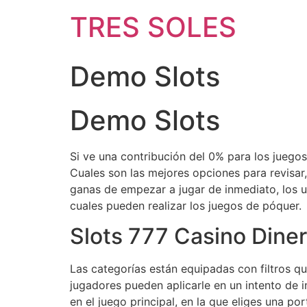
Ir
TRES SOLES
al
contenido
Demo Slots
Demo Slots
Si ve una contribución del 0% para los juego
Cuales son las mejores opciones para revisar
ganas de empezar a jugar de inmediato, los u
cuales pueden realizar los juegos de póquer.
Slots 777 Casino Diner
Las categorías están equipadas con filtros qu
jugadores pueden aplicarle en un intento de i
en el juego principal, en la que eliges una p