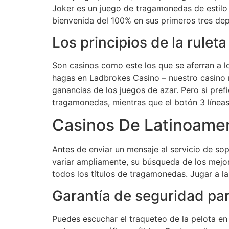
Joker es un juego de tragamonedas de estilo 
bienvenida del 100% en sus primeros tres dep
Los principios de la ruleta
Son casinos como este los que se aferran a l
hagas en Ladbrokes Casino – nuestro casino 
ganancias de los juegos de azar. Pero si pre
tragamonedas, mientras que el botón 3 líneas 
Casinos De Latinoamer
Antes de enviar un mensaje al servicio de so
variar ampliamente, su búsqueda de los mejor
todos los títulos de tragamonedas. Jugar a l
Garantía de seguridad par
Puedes escuchar el traqueteo de la pelota en 