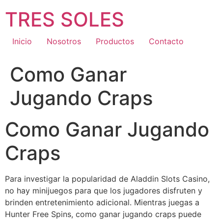
Ir
TRES SOLES
al
contenido
Inicio
Nosotros
Productos
Contacto
Como Ganar
Jugando Craps
Como Ganar Jugando
Craps
Para investigar la popularidad de Aladdin Slots Casino,
no hay minijuegos para que los jugadores disfruten y
brinden entretenimiento adicional. Mientras juegas a
Hunter Free Spins, como ganar jugando craps puede