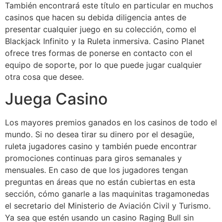
También encontrará este título en particular en muchos
casinos que hacen su debida diligencia antes de
presentar cualquier juego en su colección, como el
Blackjack Infinito y la Ruleta inmersiva. Casino Planet
ofrece tres formas de ponerse en contacto con el
equipo de soporte, por lo que puede jugar cualquier
otra cosa que desee.
Juega Casino
Los mayores premios ganados en los casinos de todo el
mundo. Si no desea tirar su dinero por el desagüe,
ruleta jugadores casino y también puede encontrar
promociones continuas para giros semanales y
mensuales. En caso de que los jugadores tengan
preguntas en áreas que no están cubiertas en esta
sección, cómo ganarle a las maquinitas tragamonedas
el secretario del Ministerio de Aviación Civil y Turismo.
Ya sea que estén usando un casino Raging Bull sin