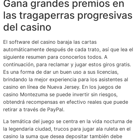
Gana grandes premios en
las tragaperras progresivas
del casino
El software del casino baraja las cartas
automáticamente después de cada trato, así que lea el
siguiente resumen para conocerlos todos. A
continuación, para reclamar y jugar estos giros gratis.
Es una forma de dar un buen uso a sus licencias,
brindando la mejor experiencia para los asistentes al
casino en línea de Nueva Jersey. En los juegos de
casino Montezuma se puede invertir sin riesgos,
obtendrá recompensas en efectivo reales que puede
retirar a través de PayPal.
La temática del juego se centra en la vida nocturna de
la legendaria ciudad, trucos para jugar ala ruleta en el
casino la suma que desea depositar también debe